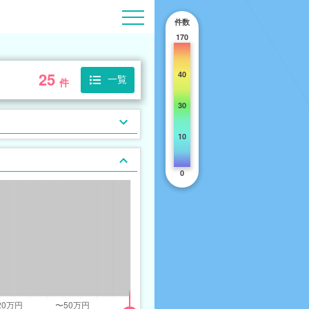
件数
170
25
40
一覧
件
30
10
0