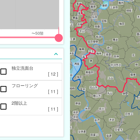
独立洗面台
[
12
]
フローリング
[
11
]
2階以上
[
11
]
一戸建て
[
2
]