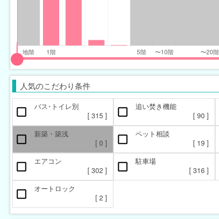
input
input
slider
slider
人気のこだわり条件
for
for
floor_range
floor_range
バス･トイレ別
追い焚き機能
[
315
]
[
90
]
eft
right
新築・築浅
ペット相談
[
0
]
[
19
]
エアコン
駐車場
[
302
]
[
316
]
オートロック
本日の新着物件
マンション
新着(2-7日前)
アパート
[
2
]
[
[
21
8
]
]
[
290
[
3
]
]