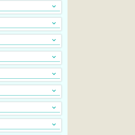
木造
女性限定
[
118
[
0
]
]
フリーレント
高齢者相談
[
15
[
6
]
]
家賃カード決済可
子供可
追い焚き
コンロ２口以上
[
123
[
[
[
51
90
52
]
]
]
]
即入居可
TV付浴室
カウンターキッチン
[
144
[
[
0
8
]
]
]
食器洗い乾燥機
[
0
]
床下収納
[
43
]
ロフト付き
[
11
]
バルコニー2面以上
ガス暖房
地下室
[
[
[
0
0
0
]
]
]