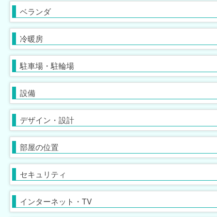
灯油暖房
駐車場あり
家具付
駐車場2台以上
家具家電付
ベランダ
[
[
316
116
[
0
]
]
]
[
[
182
117
]
]
バイク置場
プロパンガス
専用庭
冷暖房
[
[
154
47
]
]
[
17
]
ごみ出し24時間OK
デザイナーズ
メゾネット
駐車場・駐輪場
[
[
0
0
]
]
[
2
]
バリアフリー
１階
オートロック
２階以上
モニタ付インターホン
設備
[
145
[
[
0
2
]
]
]
[
[
169
257
]
]
角部屋
防犯カメラ
南向き
防犯ガラス
デザイン・設計
[
102
[
59
]
]
[
168
[
35
]
]
ディンプルキー
ケーブルテレビ
セキュリティ会社加入済
BSアンテナ・BS端子
部屋の位置
[
[
18
4
]
]
[
116
[
0
]
]
有線放送
インターネット無料
セキュリティ
[
0
]
[
38
]
定期借家契約
普通借家契約（定期借家以
インターネット・TV
[
312
]
[
1
]
外）