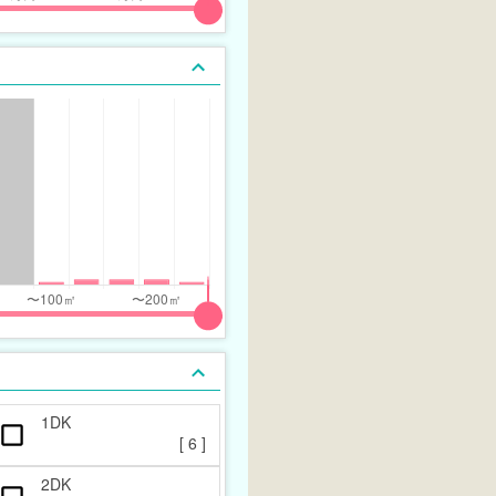
1DK
[
6
]
2DK