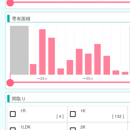
input
input
slider
slider
専有面積
for
for
monthly_price_range
monthly_price_range
eft
right
input
input
slider
slider
間取り
for
for
occupied_area_range
occupied_area_range
1R
1K
[
4
]
[
132
]
eft
right
1LDK
2K