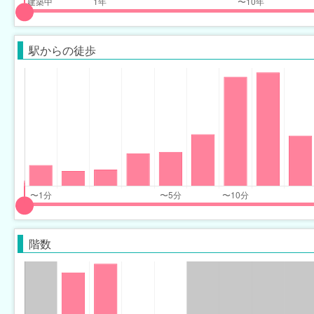
input
input
slider
slider
駅からの徒歩
for
for
years_built_range
years_built_range
eft
right
input
input
slider
slider
階数
for
for
minimum_walk_range
minimum_walk_range
eft
right