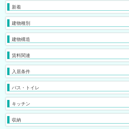
テラス・タウンハウス
鉄筋系
ペット相談可
鉄骨系
楽器相談可
新着
[
[
[
22
19
2
]
]
]
[
104
[
3
]
]
ブロック・その他
敷金なし
男性限定
礼金なし
学生限定
建物種別
[
[
302
75
[
0
]
]
]
[
234
[
0
]
]
保証人不要
単身者可
バス・トイレ別
ガスコンロ対応
初期費用カード決済可
２人入居可
独立洗面台
IHコンロ
建物構造
[
[
[
141
315
108
[
9
]
]
]
]
[
[
122
[
193
[
72
13
]
]
]
]
事務所利用可
浴室乾燥機
コンロ３口以上
ルームシェア可
温水洗浄便座
システムキッチン
賃料関連
[
172
[
[
16
7
]
]
]
[
[
206
[
14
52
]
]
]
サウナ
アイランドキッチン
大浴場
オール電化
入居条件
[
[
0
1
]
]
[
[
0
3
]
]
ディスポーザー
クローゼット
ウォークインクローゼット
バス・トイレ
[
[
36
0
]
]
[
117
]
シューズボックス
室内洗濯機置場
トランクルーム
フローリング
キッチン
[
[
161
199
]
]
[
189
[
0
]
]
バルコニー
エアコン
エレベーター
ルーフバルコニー付
床暖房
宅配ボックス
収納
[
[
180
302
[
0
]
]
]
[
[
[
47
0
0
]
]
]