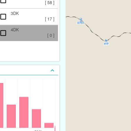
[
58
]
3DK
[
17
]
4DK
[
0
]