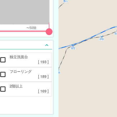
独立洗面台
[
193
]
フローリング
[
189
]
2階以上
[
169
]
一戸建て
[
6
]