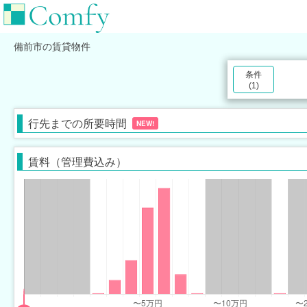
備前市
の賃貸物件
条件
(
1
)
行先までの所要時間
NEW!
賃料（管理費込み）