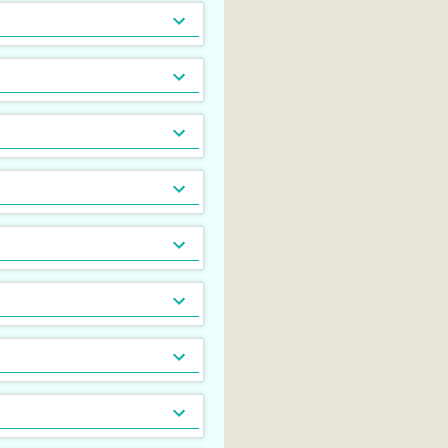
駐輪場あり
都市ガス
[
169
[
2
]
]
敷地内ごみ置き場
[
80
]
分譲賃貸
[
0
]
最上階
24時間有人管理
[
96
[
0
]
]
24時間緊急通報システム
[
41
]
CSアンテナ
[
1
]
光ファイバー
[
16
]