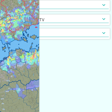
インターネット無料
光ファイバー
セキュリティ
[
10,125
]
[
4,866
]
定期借家契約
普通借家契約（定期借家以
インターネット・TV
[
24,161
]
[
582
]
外）
契約形態