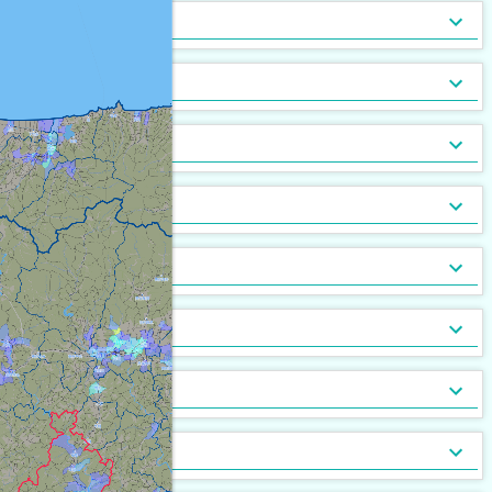
トランクルーム
バルコニー
宅配ボックス
ルーフバルコニー付
地下室
キッチン
[
18,773
[
6,442
[
178
]
]
]
[
52
[
0
]
]
バルコニー2面以上
エアコン
家具付
床暖房
家具家電付
収納
[
23,173
[
1,791
[
301
]
]
]
[
2,321
[
57
]
]
ガス暖房
駐車場あり
都市ガス
灯油暖房
駐車場2台以上
プロパンガス
ベランダ
[
18,227
[
3,552
[
8
]
]
]
[
[
13,459
5,357
[
0
]
]
]
駐輪場あり
専用庭
バイク置場
敷地内ごみ置き場
冷暖房
[
19,320
[
1,612
]
]
[
[
4,080
8,144
]
]
ごみ出し24時間OK
デザイナーズ
１階
オートロック
メゾネット
２階以上
モニタ付インターホン
駐車場・駐輪場
[
[
8,397
6,141
[
[
354
722
]
]
]
]
[
[
16,105
15,716
[
670
]
]
]
分譲賃貸
最上階
24時間有人管理
バリアフリー
角部屋
防犯カメラ
設備
[
9,027
[
445
[
63
]
]
]
[
10,407
[
4,526
[
9
]
]
]
南向き
防犯ガラス
ケーブルテレビ
24時間緊急通報システム
BSアンテナ・BS端子
デザイン・設計
[
14,944
[
[
258
824
]
]
]
[
[
1,503
7,909
]
]
ディンプルキー
CSアンテナ
有線放送
セキュリティ会社加入済
部屋の位置
[
1,795
[
729
]
]
[
661
[
25
]
]