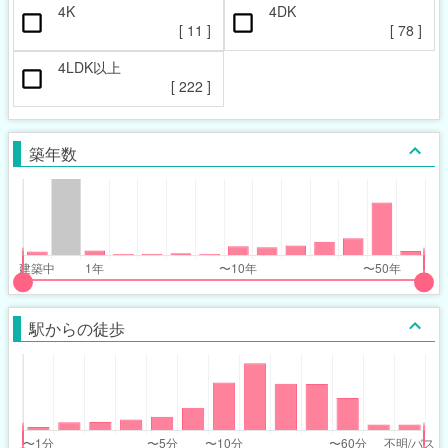
4K
4DK
[
11
]
[
78
]
4LDK以上
[
222
]
築年数
put
put
ider
ider
駅からの徒歩
r
r
ars_built_range
ars_built_range
t
ght