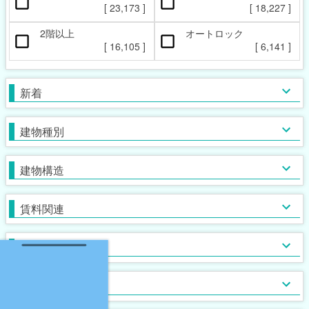
ペット相談可
楽器相談可
[
23,173
]
[
18,227
]
[
3,315
]
[
269
]
2階以上
オートロック
本日の新着物件
マンション
女性限定
新着(2-7日前)
アパート
男性限定
[
16,105
]
[
6,141
]
[
10,589
[
[
617
244
]
]
]
[
12,818
[
283
[
3
]
]
]
一戸建て
鉄筋系
敷金なし
学生限定
テラス・タウンハウス
鉄骨系
礼金なし
高齢者相談
新着
[
[
17,531
8,218
[
995
[
54
]
]
]
]
[
[
10,289
9,347
[
380
[
39
]
]
]
]
木造
フリーレント
単身者可
バス・トイレ別
ガスコンロ対応
ブロック・その他
保証人不要
２人入居可
独立洗面台
IHコンロ
建物種別
[
[
[
[
22,708
11,074
6,549
4,928
[
579
]
]
]
]
]
[
[
[
14,604
[
8,277
5,848
4,023
[
668
]
]
]
]
]
初期費用カード決済可
子供可
追い焚き
コンロ２口以上
家賃カード決済可
事務所利用可
浴室乾燥機
コンロ３口以上
建物構造
[
[
[
[
9,328
3,730
6,087
7,207
]
]
]
]
[
[
[
9,660
7,047
3,059
[
931
]
]
]
]
ルームシェア可
温水洗浄便座
システムキッチン
即入居可
TV付浴室
カウンターキッチン
賃料関連
[
17,912
[
8,244
[
646
]
]
]
[
12,820
[
1,325
[
151
]
]
]
サウナ
アイランドキッチン
室内洗濯機置場
大浴場
オール電化
クローゼット
フローリング
ウォークインクローゼット
入居条件
[
[
20,677
3,156
[
[
53
0
]
]
]
]
[
[
[
15,448
19,890
1,036
[
0
]
]
]
]
食器洗い乾燥機
床下収納
ロフト付き
ディスポーザー
シューズボックス
エレベーター
バス・トイレ
[
[
1,443
1,063
[
155
]
]
]
[
15,284
[
5,081
[
0
]
]
]