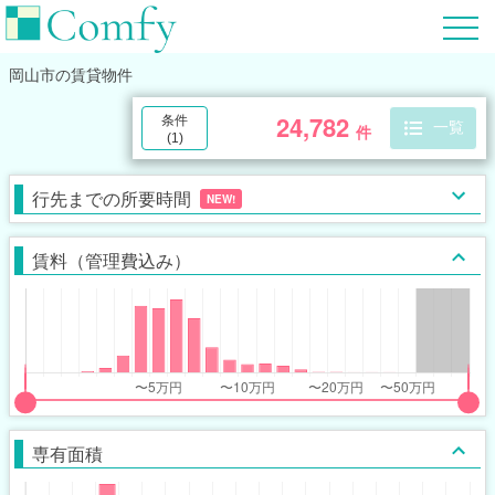
岡山市
の賃貸物件
24,782
条件
一覧
件
(
1
)
行先までの所要時間
NEW!
賃料（管理費込み）
put
put
ider
ider
専有面積
r
r