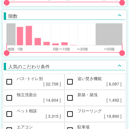
put
put
ider
ider
階数
r
r
inimum_walk_range
inimum_walk_range
t
ght
put
put
ider
ider
人気のこだわり条件
r
r
バス･トイレ別
追い焚き機能
oor_range
oor_range
[
22,708
]
[
6,087
]
t
ght
独立洗面台
新築・築浅
[
14,604
]
[
1,492
]
ペット相談
フローリング
[
3,315
]
[
19,890
]
エアコン
駐車場