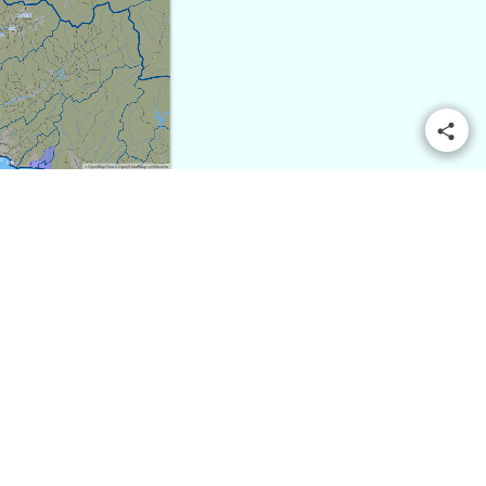
© OpenMapTiles
© OpenStreetMap contributors