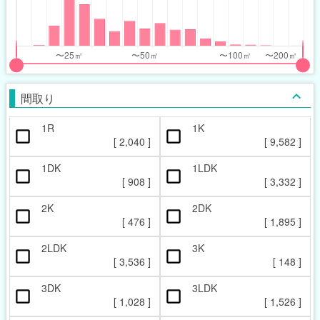
nthly_price_range
nthly_price_range
t
ght
put
put
ider
ider
間取り
r
r
1R
1K
ccupied_area_range
ccupied_area_range
[
2,040
]
[
9,582
]
t
ght
1DK
1LDK
[
908
]
[
3,332
]
2K
2DK
[
476
]
[
1,895
]
2LDK
3K
[
3,536
]
[
148
]
3DK
3LDK
[
1,028
]
[
1,526
]