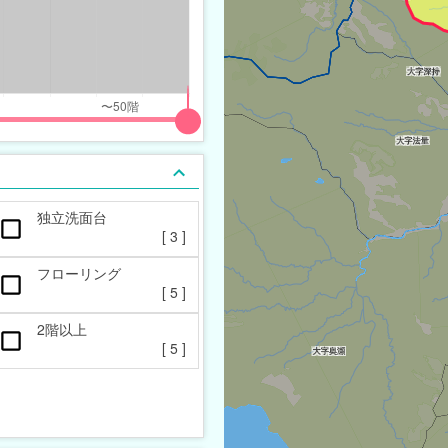
独立洗面台
[
3
]
フローリング
[
5
]
2階以上
[
5
]
一戸建て
[
0
]