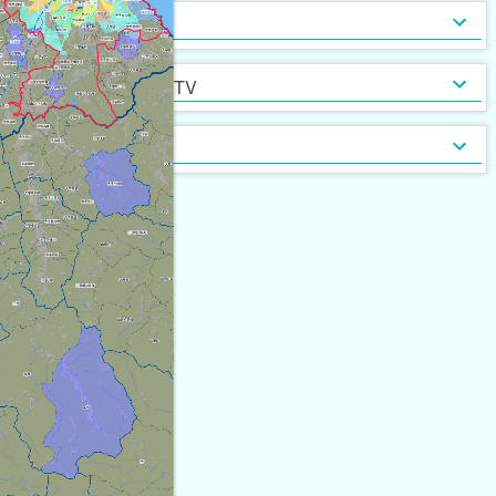
インターネット無料
光ファイバー
セキュリティ
[
704
]
[
42
]
定期借家契約
普通借家契約（定期借家以
インターネット・TV
[
1,914
]
[
0
]
外）
契約形態