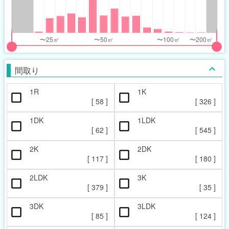
nthly_price_range
nthly_price_range
t
ght
put
put
ider
ider
間取り
r
r
1R
1K
ccupied_area_range
ccupied_area_range
[
58
]
[
326
]
t
ght
1DK
1LDK
[
62
]
[
545
]
2K
2DK
[
117
]
[
180
]
2LDK
3K
[
379
]
[
35
]
3DK
3LDK
[
85
]
[
124
]