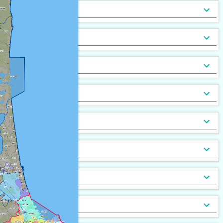
トランクルーム
バルコニー
宅配ボックス
ルーフバルコニー付
地下室
キッチン
[
[
[
932
509
47
]
]
]
[
20
[
0
]
]
バルコニー2面以上
エアコン
家具付
床暖房
家具家電付
収納
[
1,743
[
100
[
0
]
]
]
[
102
[
4
]
]
ガス暖房
駐車場あり
都市ガス
灯油暖房
駐車場2台以上
プロパンガス
ベランダ
[
1,694
[
[
206
33
]
]
]
[
1,250
[
[
265
309
]
]
]
駐輪場あり
専用庭
バイク置場
敷地内ごみ置き場
冷暖房
[
671
[
33
]
]
[
[
354
16
]
]
ごみ出し24時間OK
デザイナーズ
１階
オートロック
メゾネット
２階以上
モニタ付インターホン
駐車場・駐輪場
[
866
[
[
[
68
0
0
]
]
]
]
[
[
1,042
1,189
[
38
]
]
]
分譲賃貸
最上階
24時間有人管理
バリアフリー
角部屋
防犯カメラ
設備
[
852
[
[
3
1
]
]
]
[
[
577
199
[
2
]
]
]
南向き
防犯ガラス
ケーブルテレビ
24時間緊急通報システム
BSアンテナ・BS端子
デザイン・設計
[
1,115
[
337
[
8
]
]
]
[
[
773
17
]
]
ディンプルキー
CSアンテナ
有線放送
セキュリティ会社加入済
部屋の位置
[
[
51
59
]
]
[
199
[
0
]
]