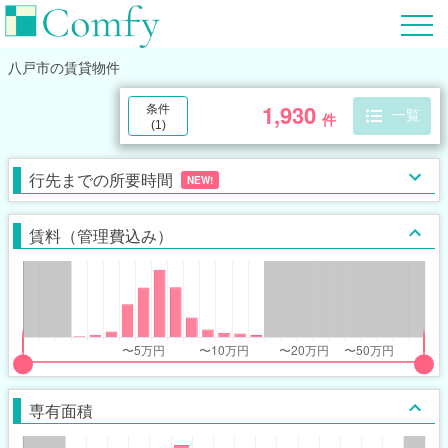
八戸市
の賃貸物件
1,930
条件
一覧
件
(
1
)
行先までの所要時間
NEW!
賃料（管理費込み）
put
put
ider
ider
専有面積
r
r