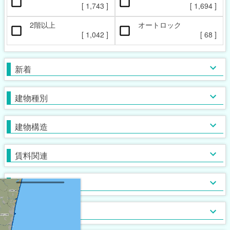
ペット相談可
楽器相談可
[
1,743
]
[
1,694
]
[
303
]
[
2
]
2階以上
オートロック
本日の新着物件
マンション
女性限定
新着(2-7日前)
アパート
男性限定
[
1,042
]
[
68
]
[
[
178
39
[
0
]
]
]
[
1,685
[
29
[
0
]
]
]
一戸建て
鉄筋系
敷金なし
学生限定
テラス・タウンハウス
鉄骨系
礼金なし
高齢者相談
新着
[
1,243
[
[
166
42
[
0
]
]
]
]
[
1,004
[
[
771
[
25
16
]
]
]
]
木造
フリーレント
単身者可
バス・トイレ別
ガスコンロ対応
ブロック・その他
保証人不要
２人入居可
独立洗面台
IHコンロ
建物種別
[
1,827
[
[
969
[
495
50
[
3
]
]
]
]
]
[
[
1,023
1,055
[
[
[
126
283
24
]
]
]
]
]
初期費用カード決済可
子供可
追い焚き
コンロ２口以上
家賃カード決済可
事務所利用可
浴室乾燥機
コンロ３口以上
建物構造
[
[
[
405
106
838
[
67
]
]
]
]
[
[
[
427
[
686
150
13
]
]
]
]
ルームシェア可
温水洗浄便座
システムキッチン
即入居可
TV付浴室
カウンターキッチン
賃料関連
[
1,397
[
453
[
7
]
]
]
[
[
973
219
[
0
]
]
]
サウナ
アイランドキッチン
室内洗濯機置場
大浴場
オール電化
クローゼット
フローリング
ウォークインクローゼット
入居条件
[
1,363
[
227
[
[
0
8
]
]
]
]
[
1,274
[
[
113
827
[
0
]
]
]
]
食器洗い乾燥機
床下収納
ロフト付き
ディスポーザー
シューズボックス
エレベーター
バス・トイレ
[
226
[
[
47
2
]
]
]
[
1,171
[
[
55
0
]
]
]