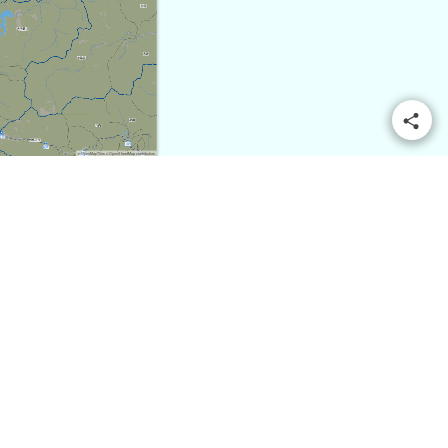
© OpenMapTiles
© OpenStreetMap contributors