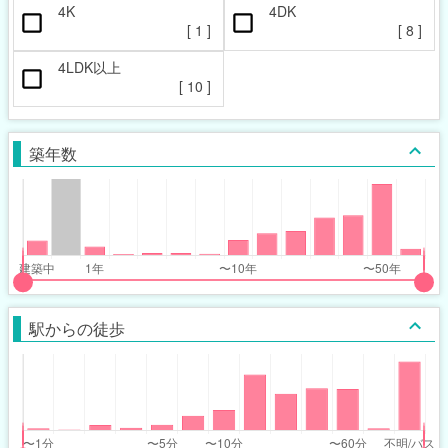
4K
4DK
[
1
]
[
8
]
4LDK以上
[
10
]
築年数
put
put
ider
ider
駅からの徒歩
r
r
ars_built_range
ars_built_range
t
ght