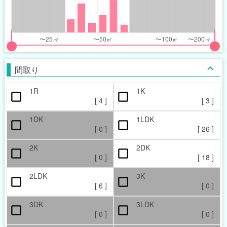
nthly_price_range
nthly_price_range
t
ght
put
put
ider
ider
間取り
r
r
1R
1K
ccupied_area_range
ccupied_area_range
[
4
]
[
3
]
t
ght
1DK
1LDK
[
0
]
[
26
]
2K
2DK
[
0
]
[
18
]
2LDK
3K
[
6
]
[
0
]
3DK
3LDK
[
0
]
[
0
]