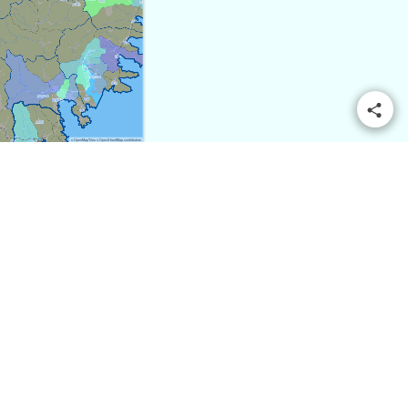
© OpenMapTiles
© OpenStreetMap contributors