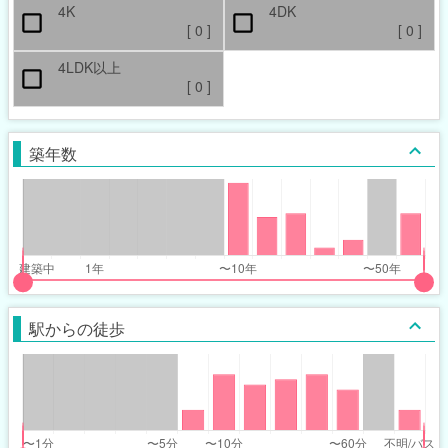
4K
4DK
[
0
]
[
0
]
4LDK以上
[
0
]
築年数
put
put
ider
ider
駅からの徒歩
r
r
ars_built_range
ars_built_range
t
ght