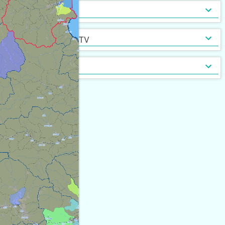
インターネット無料
光ファイバー
セキュリティ
[
15
]
[
3
]
定期借家契約
普通借家契約（定期借家以
インターネット・TV
[
52
]
[
0
]
外）
契約形態