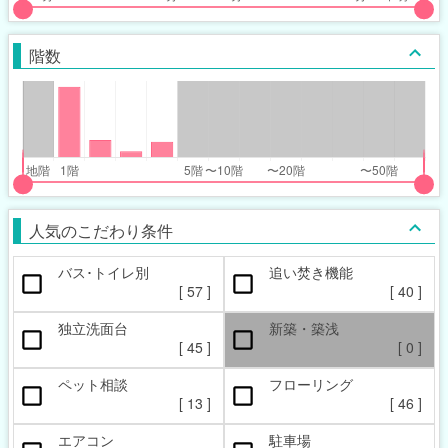
put
put
ider
ider
階数
r
r
inimum_walk_range
inimum_walk_range
t
ght
put
put
ider
ider
人気のこだわり条件
r
r
バス･トイレ別
追い焚き機能
oor_range
oor_range
[
57
]
[
40
]
t
ght
独立洗面台
新築・築浅
[
45
]
[
0
]
ペット相談
フローリング
[
13
]
[
46
]
エアコン
駐車場