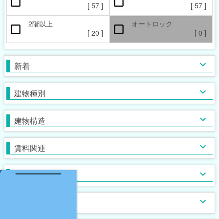
ペット相談可
楽器相談可
[
57
]
[
57
]
[
13
]
[
0
]
2階以上
オートロック
本日の新着物件
マンション
女性限定
新着(2-7日前)
アパート
男性限定
[
20
]
[
0
]
[
[
12
[
1
0
]
]
]
[
[
44
[
0
0
]
]
]
一戸建て
鉄筋系
敷金なし
学生限定
テラス・タウンハウス
鉄骨系
礼金なし
高齢者相談
新着
[
[
[
17
54
[
1
0
]
]
]
]
[
[
[
22
[
0
6
5
]
]
]
]
木造
フリーレント
単身者可
バス・トイレ別
ガスコンロ対応
ブロック・その他
保証人不要
２人入居可
独立洗面台
IHコンロ
建物種別
[
[
[
34
[
[
57
16
5
0
]
]
]
]
]
[
[
[
[
34
10
45
[
0
5
]
]
]
]
]
初期費用カード決済可
子供可
追い焚き
コンロ２口以上
家賃カード決済可
事務所利用可
浴室乾燥機
コンロ３口以上
建物構造
[
[
33
[
40
[
7
3
]
]
]
]
[
[
33
[
35
[
0
7
]
]
]
]
ルームシェア可
温水洗浄便座
システムキッチン
即入居可
TV付浴室
カウンターキッチン
賃料関連
[
[
[
55
17
3
]
]
]
[
[
23
[
13
0
]
]
]
サウナ
アイランドキッチン
室内洗濯機置場
大浴場
オール電化
クローゼット
フローリング
ウォークインクローゼット
入居条件
[
[
[
[
12
23
50
0
]
]
]
]
[
[
[
[
29
46
0
0
]
]
]
]
食器洗い乾燥機
床下収納
ロフト付き
ディスポーザー
シューズボックス
エレベーター
バス・トイレ
[
[
29
[
0
0
]
]
]
[
[
42
[
0
0
]
]
]