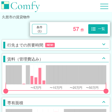
久慈市
の賃貸物件
57
条件
一覧
件
(
1
)
行先までの所要時間
NEW!
賃料（管理費込み）
put
put
ider
ider
専有面積
r
r