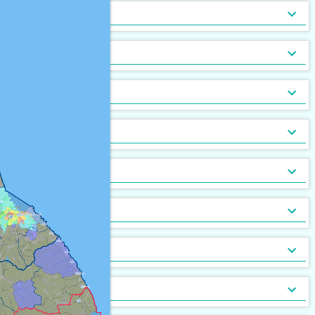
トランクルーム
バルコニー
宅配ボックス
ルーフバルコニー付
地下室
キッチン
[
[
35
[
2
6
]
]
]
[
[
0
0
]
]
バルコニー2面以上
エアコン
家具付
床暖房
家具家電付
収納
[
[
57
[
0
0
]
]
]
[
[
0
0
]
]
ガス暖房
駐車場あり
都市ガス
灯油暖房
駐車場2台以上
プロパンガス
ベランダ
[
[
57
[
2
0
]
]
]
[
[
13
[
51
7
]
]
]
駐輪場あり
専用庭
バイク置場
敷地内ごみ置き場
冷暖房
[
43
[
1
]
]
[
[
0
8
]
]
ごみ出し24時間OK
デザイナーズ
１階
オートロック
メゾネット
２階以上
モニタ付インターホン
駐車場・駐輪場
[
[
[
37
[
0
0
0
]
]
]
]
[
[
[
20
37
0
]
]
]
分譲賃貸
最上階
24時間有人管理
バリアフリー
角部屋
防犯カメラ
設備
[
[
[
0
8
0
]
]
]
[
[
26
[
0
4
]
]
]
南向き
防犯ガラス
ケーブルテレビ
24時間緊急通報システム
BSアンテナ・BS端子
デザイン・設計
[
55
[
[
0
0
]
]
]
[
[
10
40
]
]
ディンプルキー
CSアンテナ
有線放送
セキュリティ会社加入済
部屋の位置
[
[
0
0
]
]
[
[
3
0
]
]