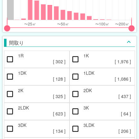
nthly_price_range
nthly_price_range
t
ght
put
put
ider
ider
間取り
r
r
1R
1K
ccupied_area_range
ccupied_area_range
[
302
]
[
1,976
]
t
ght
1DK
1LDK
[
128
]
[
1,086
]
2K
2DK
[
325
]
[
437
]
2LDK
3K
[
623
]
[
64
]
3DK
3LDK
[
134
]
[
206
]