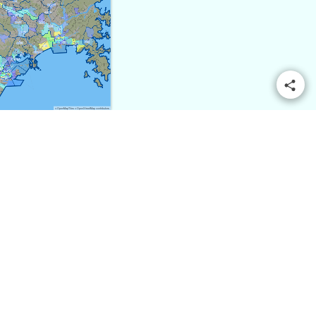
© OpenMapTiles
© OpenStreetMap contributors