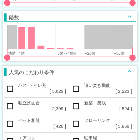
put
put
ider
ider
階数
r
r
inimum_walk_range
inimum_walk_range
t
ght
put
put
ider
ider
人気のこだわり条件
r
r
バス･トイレ別
追い焚き機能
oor_range
oor_range
[
5,029
]
[
2,223
]
t
ght
独立洗面台
新築・築浅
[
2,399
]
[
524
]
ペット相談
フローリング
[
420
]
[
3,659
]
エアコン
駐車場