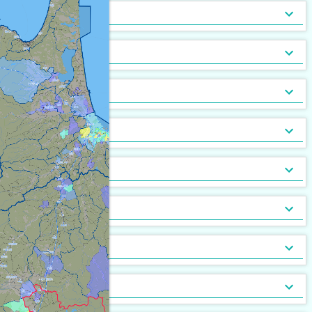
トランクルーム
バルコニー
宅配ボックス
ルーフバルコニー付
地下室
キッチン
[
[
3,187
1,715
[
184
]
]
]
[
[
8
0
]
]
バルコニー2面以上
エアコン
家具付
床暖房
家具家電付
収納
[
4,989
[
449
[
9
]
]
]
[
[
443
10
]
]
ガス暖房
駐車場あり
都市ガス
灯油暖房
駐車場2台以上
プロパンガス
ベランダ
[
3,793
[
754
[
6
]
]
]
[
3,409
[
[
822
26
]
]
]
駐輪場あり
専用庭
バイク置場
敷地内ごみ置き場
冷暖房
[
1,852
[
22
]
]
[
[
554
30
]
]
ごみ出し24時間OK
デザイナーズ
１階
オートロック
メゾネット
２階以上
モニタ付インターホン
駐車場・駐輪場
[
2,306
[
[
605
22
[
3
]
]
]
]
[
[
2,983
3,441
[
141
]
]
]
分譲賃貸
最上階
24時間有人管理
バリアフリー
角部屋
防犯カメラ
設備
[
2,142
[
93
[
8
]
]
]
[
1,612
[
531
[
0
]
]
]
南向き
防犯ガラス
ケーブルテレビ
24時間緊急通報システム
BSアンテナ・BS端子
デザイン・設計
[
2,097
[
[
393
90
]
]
]
[
2,211
[
13
]
]
ディンプルキー
CSアンテナ
有線放送
セキュリティ会社加入済
部屋の位置
[
[
281
84
]
]
[
262
[
0
]
]