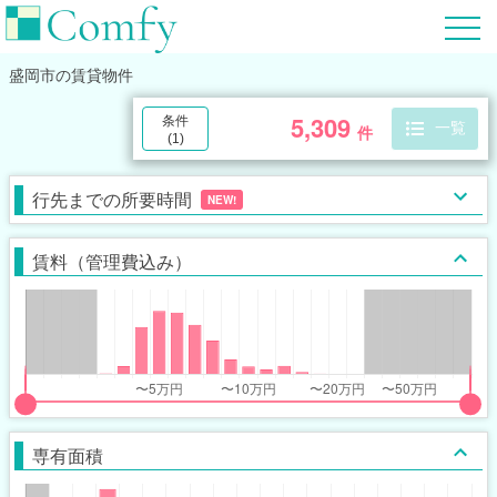
盛岡市
の賃貸物件
5,309
条件
一覧
件
(
1
)
行先までの所要時間
NEW!
賃料（管理費込み）
put
put
ider
ider
専有面積
r
r