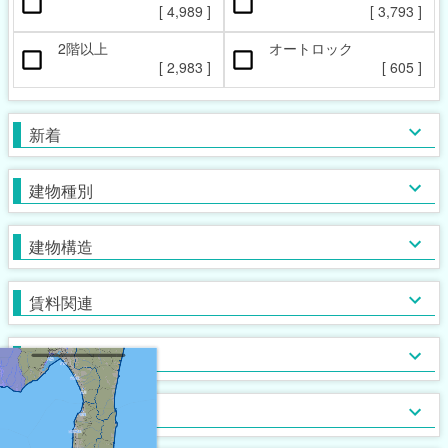
ペット相談可
楽器相談可
[
4,989
]
[
3,793
]
[
420
]
[
9
]
2階以上
オートロック
本日の新着物件
マンション
女性限定
新着(2-7日前)
アパート
男性限定
[
2,983
]
[
605
]
[
[
902
[
59
29
]
]
]
[
4,292
[
34
[
0
]
]
]
一戸建て
鉄筋系
敷金なし
学生限定
テラス・タウンハウス
鉄骨系
礼金なし
高齢者相談
新着
[
3,164
[
[
743
81
[
1
]
]
]
]
[
[
1,899
3,315
[
34
[
8
]
]
]
]
木造
フリーレント
単身者可
バス・トイレ別
ガスコンロ対応
ブロック・その他
保証人不要
２人入居可
独立洗面台
IHコンロ
建物種別
[
[
[
2,538
5,029
1,917
[
89
[
8
]
]
]
]
]
[
[
1,791
2,399
[
[
[
129
467
770
]
]
]
]
]
初期費用カード決済可
子供可
追い焚き
コンロ２口以上
家賃カード決済可
事務所利用可
浴室乾燥機
コンロ３口以上
建物構造
[
[
1,100
2,223
[
[
174
515
]
]
]
]
[
[
1,397
1,623
[
[
260
40
]
]
]
]
ルームシェア可
温水洗浄便座
システムキッチン
即入居可
TV付浴室
カウンターキッチン
賃料関連
[
[
4,081
1,112
[
42
]
]
]
[
2,666
[
[
553
47
]
]
]
サウナ
アイランドキッチン
室内洗濯機置場
大浴場
オール電化
クローゼット
フローリング
ウォークインクローゼット
入居条件
[
4,011
[
640
[
[
0
7
]
]
]
]
[
[
2,193
3,659
[
140
[
0
]
]
]
]
食器洗い乾燥機
床下収納
ロフト付き
ディスポーザー
シューズボックス
エレベーター
バス・トイレ
[
[
[
302
125
17
]
]
]
[
2,331
[
401
[
0
]
]
]