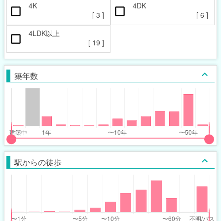
4K
4DK
[
3
]
[
6
]
4LDK以上
[
19
]
築年数
put
put
ider
ider
駅からの徒歩
r
r
ars_built_range
ars_built_range
t
ght