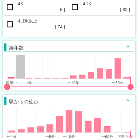
4K
4DK
[
6
]
[
62
]
4LDK以上
[
74
]
築年数
put
put
ider
ider
駅からの徒歩
r
r
ars_built_range
ars_built_range
t
ght