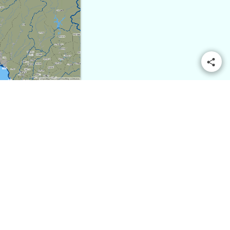
© OpenMapTiles
© OpenStreetMap contributors