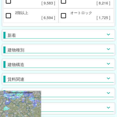
ペット相談可
楽器相談可
[
9,583
]
[
8,216
]
[
1,543
]
[
29
]
2階以上
オートロック
本日の新着物件
マンション
女性限定
新着(2-7日前)
アパート
男性限定
[
6,594
]
[
1,725
]
[
3,843
[
191
[
36
]
]
]
[
5,956
[
69
[
0
]
]
]
一戸建て
鉄筋系
敷金なし
学生限定
テラス・タウンハウス
鉄骨系
礼金なし
高齢者相談
新着
[
[
3,447
8,477
[
229
[
13
]
]
]
]
[
[
3,691
6,574
[
71
[
0
]
]
]
]
木造
フリーレント
単身者可
バス・トイレ別
ガスコンロ対応
ブロック・その他
保証人不要
２人入居可
独立洗面台
IHコンロ
建物種別
[
[
[
1,982
9,084
4,617
[
[
548
178
]
]
]
]
]
[
[
[
[
5,832
1,833
5,964
1,748
[
979
]
]
]
]
]
初期費用カード決済可
子供可
追い焚き
コンロ２口以上
家賃カード決済可
事務所利用可
浴室乾燥機
コンロ３口以上
建物構造
[
[
[
[
2,915
1,053
3,121
4,114
]
]
]
]
[
[
[
3,038
3,520
1,033
[
91
]
]
]
]
ルームシェア可
温水洗浄便座
システムキッチン
即入居可
TV付浴室
カウンターキッチン
賃料関連
[
[
7,965
2,565
[
592
]
]
]
[
4,168
[
[
882
35
]
]
]
サウナ
アイランドキッチン
室内洗濯機置場
大浴場
オール電化
クローゼット
フローリング
ウォークインクローゼット
入居条件
[
[
1,325
7,833
[
[
75
1
]
]
]
]
[
[
5,772
6,282
[
382
[
0
]
]
]
]
食器洗い乾燥機
床下収納
ロフト付き
ディスポーザー
シューズボックス
エレベーター
バス・トイレ
[
[
[
941
299
28
]
]
]
[
[
6,216
1,601
[
0
]
]
]