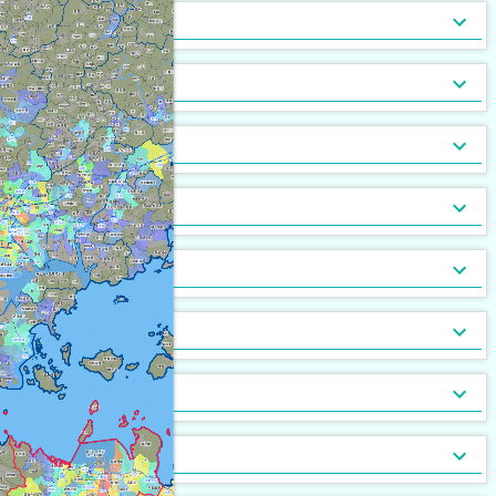
トランクルーム
バルコニー
宅配ボックス
ルーフバルコニー付
地下室
キッチン
[
[
7,839
2,453
[
132
]
]
]
[
17
[
0
]
]
バルコニー2面以上
エアコン
家具付
床暖房
家具家電付
収納
[
[
9,583
1,199
[
266
]
]
]
[
1,449
[
16
]
]
ガス暖房
駐車場あり
都市ガス
灯油暖房
駐車場2台以上
プロパンガス
ベランダ
[
[
8,216
1,840
[
0
]
]
]
[
[
1,906
3,622
[
0
]
]
]
駐輪場あり
専用庭
バイク置場
敷地内ごみ置き場
冷暖房
[
7,752
[
626
]
]
[
[
1,326
3,909
]
]
ごみ出し24時間OK
デザイナーズ
１階
オートロック
メゾネット
２階以上
モニタ付インターホン
駐車場・駐輪場
[
[
3,460
1,725
[
[
173
30
]
]
]
]
[
[
6,594
6,817
[
165
]
]
]
分譲賃貸
最上階
24時間有人管理
バリアフリー
角部屋
防犯カメラ
設備
[
3,658
[
211
[
24
]
]
]
[
[
4,236
1,801
[
8
]
]
]
南向き
防犯ガラス
ケーブルテレビ
24時間緊急通報システム
BSアンテナ・BS端子
デザイン・設計
[
[
6,015
1,541
[
166
]
]
]
[
[
1,963
3,992
]
]
ディンプルキー
CSアンテナ
有線放送
セキュリティ会社加入済
部屋の位置
[
[
441
282
]
]
[
279
[
9
]
]