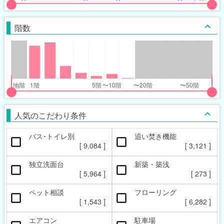
put
put
ider
ider
階数
r
r
inimum_walk_range
inimum_walk_range
t
ght
put
put
ider
ider
人気のこだわり条件
r
r
バス･トイレ別
追い焚き機能
oor_range
oor_range
[
9,084
]
[
3,121
]
t
ght
独立洗面台
新築・築浅
[
5,964
]
[
273
]
ペット相談
フローリング
[
1,543
]
[
6,282
]
エアコン
駐車場