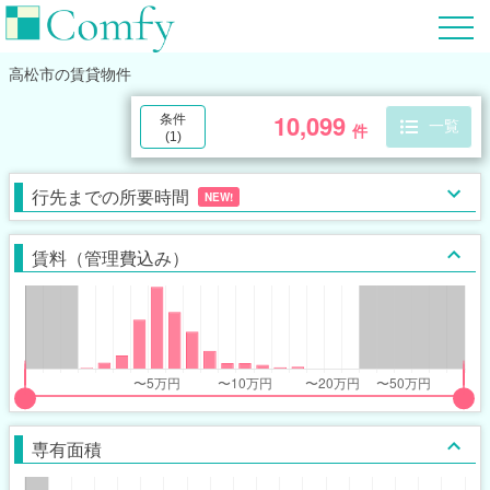
高松市
の賃貸物件
10,099
条件
一覧
件
(
1
)
行先までの所要時間
NEW!
賃料（管理費込み）
put
put
ider
ider
専有面積
r
r