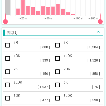
nthly_price_range
nthly_price_range
t
ght
put
put
ider
ider
間取り
r
r
1R
1K
ccupied_area_range
ccupied_area_range
[
800
]
[
3,204
]
t
ght
1DK
1LDK
[
339
]
[
1,526
]
2K
2DK
[
150
]
[
858
]
2LDK
3K
[
1,937
]
[
76
]
3DK
3LDK
[
477
]
[
590
]