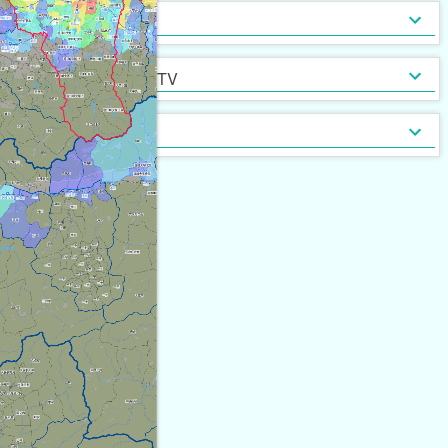
インターネット無料
光ファイバー
セキュリティ
[
5,121
]
[
3,912
]
定期借家契約
普通借家契約（定期借家以
インターネット・TV
[
10,065
]
[
34
]
外）
契約形態