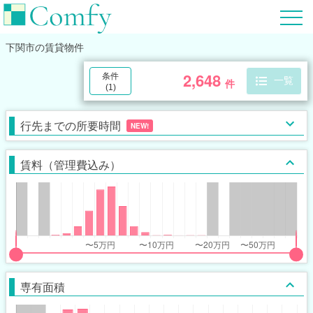
下関市
の賃貸物件
2,648
条件
一覧
件
(
1
)
行先までの所要時間
NEW!
賃料（管理費込み）
put
put
ider
ider
専有面積
r
r