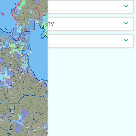
インターネット無料
光ファイバー
セキュリティ
[
1,101
]
[
262
]
定期借家契約
普通借家契約（定期借家以
インターネット・TV
[
2,641
]
[
5
]
外）
契約形態