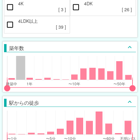
4K
4DK
[
3
]
[
26
]
4LDK以上
[
39
]
築年数
put
put
ider
ider
駅からの徒歩
r
r
ars_built_range
ars_built_range
t
ght