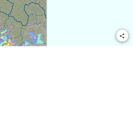
© OpenMapTiles
© OpenStreetMap contributors