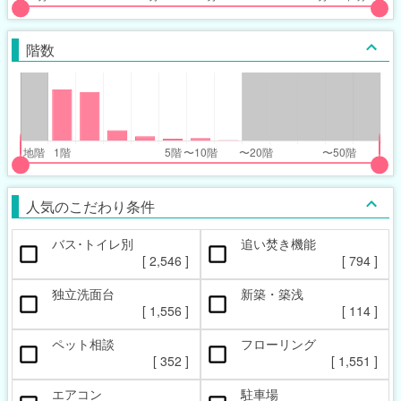
put
put
ider
ider
階数
r
r
inimum_walk_range
inimum_walk_range
t
ght
put
put
ider
ider
人気のこだわり条件
r
r
バス･トイレ別
追い焚き機能
oor_range
oor_range
[
2,546
]
[
794
]
t
ght
独立洗面台
新築・築浅
[
1,556
]
[
114
]
ペット相談
フローリング
[
352
]
[
1,551
]
エアコン
駐車場