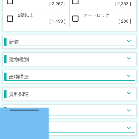
ペット相談可
楽器相談可
[
2,267
]
[
2,353
]
[
352
]
[
6
]
2階以上
オートロック
本日の新着物件
マンション
女性限定
新着(2-7日前)
アパート
男性限定
[
1,499
]
[
280
]
[
[
512
26
[
4
]
]
]
[
2,017
[
[
9
0
]
]
]
一戸建て
鉄筋系
敷金なし
学生限定
テラス・タウンハウス
鉄骨系
礼金なし
高齢者相談
新着
[
2,242
[
[
514
82
[
1
]
]
]
]
[
[
1,032
1,079
[
37
[
2
]
]
]
]
木造
フリーレント
単身者可
バス・トイレ別
ガスコンロ対応
ブロック・その他
保証人不要
２人入居可
独立洗面台
IHコンロ
建物種別
[
[
2,546
1,029
[
834
[
[
73
16
]
]
]
]
]
[
[
1,048
1,556
[
[
[
268
710
272
]
]
]
]
]
初期費用カード決済可
子供可
追い焚き
コンロ２口以上
家賃カード決済可
事務所利用可
浴室乾燥機
コンロ３口以上
建物構造
[
[
[
[
465
556
794
497
]
]
]
]
[
1,111
[
[
603
[
153
31
]
]
]
]
ルームシェア可
温水洗浄便座
システムキッチン
即入居可
TV付浴室
カウンターキッチン
賃料関連
[
2,000
[
[
607
39
]
]
]
[
1,231
[
[
243
26
]
]
]
サウナ
アイランドキッチン
室内洗濯機置場
大浴場
オール電化
クローゼット
フローリング
ウォークインクローゼット
入居条件
[
2,021
[
415
[
[
0
0
]
]
]
]
[
[
1,466
1,551
[
[
45
0
]
]
]
]
食器洗い乾燥機
床下収納
ロフト付き
ディスポーザー
シューズボックス
エレベーター
バス・トイレ
[
[
204
103
[
5
]
]
]
[
1,356
[
192
[
0
]
]
]