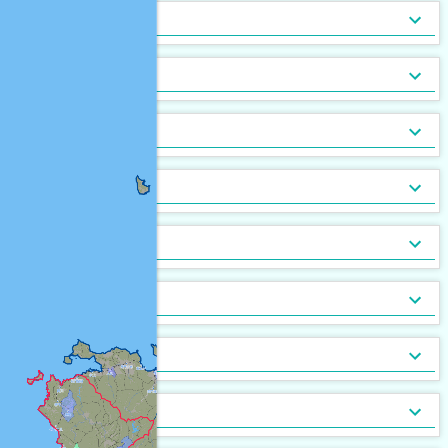
トランクルーム
バルコニー
宅配ボックス
ルーフバルコニー付
地下室
キッチン
[
1,637
[
[
604
22
]
]
]
[
[
2
0
]
]
バルコニー2面以上
エアコン
家具付
床暖房
家具家電付
収納
[
2,267
[
[
651
15
]
]
]
[
650
[
3
]
]
ガス暖房
駐車場あり
都市ガス
灯油暖房
駐車場2台以上
プロパンガス
ベランダ
[
2,353
[
860
[
1
]
]
]
[
[
606
707
[
0
]
]
]
駐輪場あり
専用庭
バイク置場
敷地内ごみ置き場
冷暖房
[
1,369
[
106
]
]
[
[
265
577
]
]
ごみ出し24時間OK
デザイナーズ
１階
オートロック
メゾネット
２階以上
モニタ付インターホン
駐車場・駐輪場
[
1,132
[
[
280
[
10
0
]
]
]
]
[
[
1,499
1,775
[
91
]
]
]
分譲賃貸
最上階
24時間有人管理
バリアフリー
角部屋
防犯カメラ
設備
[
[
886
24
[
1
]
]
]
[
[
668
602
[
1
]
]
]
南向き
防犯ガラス
ケーブルテレビ
24時間緊急通報システム
BSアンテナ・BS端子
デザイン・設計
[
1,009
[
917
[
86
]
]
]
[
[
656
12
]
]
ディンプルキー
CSアンテナ
有線放送
セキュリティ会社加入済
部屋の位置
[
[
48
87
]
]
[
149
[
0
]
]