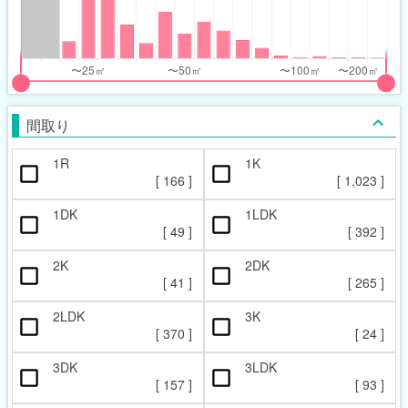
nthly_price_range
nthly_price_range
t
ght
put
put
ider
ider
間取り
r
r
1R
1K
ccupied_area_range
ccupied_area_range
[
166
]
[
1,023
]
t
ght
1DK
1LDK
[
49
]
[
392
]
2K
2DK
[
41
]
[
265
]
2LDK
3K
[
370
]
[
24
]
3DK
3LDK
[
157
]
[
93
]