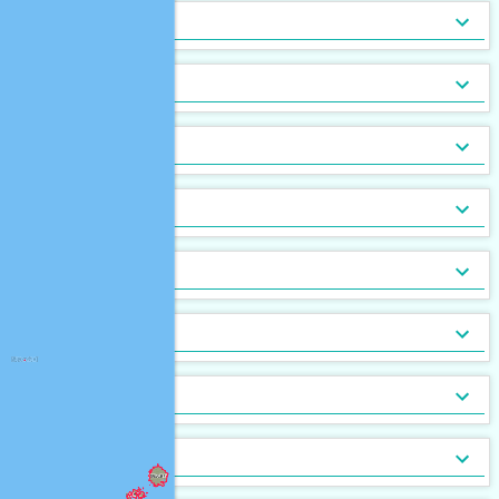
トランクルーム
バルコニー
宅配ボックス
ルーフバルコニー付
地下室
キッチン
[
1,607
[
[
278
972
]
]
]
[
[
2
0
]
]
バルコニー2面以上
エアコン
家具付
床暖房
家具家電付
収納
[
2,650
[
173
[
6
]
]
]
[
188
[
6
]
]
ガス暖房
駐車場あり
都市ガス
灯油暖房
駐車場2台以上
プロパンガス
ベランダ
[
2,539
[
107
[
0
]
]
]
[
1,962
[
810
[
0
]
]
]
駐輪場あり
専用庭
バイク置場
敷地内ごみ置き場
冷暖房
[
1,707
[
61
]
]
[
1,016
[
18
]
]
ごみ出し24時間OK
デザイナーズ
１階
オートロック
メゾネット
２階以上
モニタ付インターホン
駐車場・駐輪場
[
1,217
[
[
271
[
19
4
]
]
]
]
[
[
1,552
1,968
[
37
]
]
]
分譲賃貸
最上階
24時間有人管理
バリアフリー
角部屋
防犯カメラ
設備
[
1,199
[
[
5
0
]
]
]
[
[
979
823
[
5
]
]
]
南向き
防犯ガラス
ケーブルテレビ
24時間緊急通報システム
BSアンテナ・BS端子
デザイン・設計
[
1,706
[
[
514
36
]
]
]
[
1,283
[
28
]
]
ディンプルキー
CSアンテナ
有線放送
セキュリティ会社加入済
部屋の位置
[
[
123
105
]
]
[
57
[
3
]
]