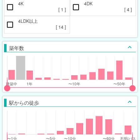
4K
4DK
[
1
]
[
4
]
4LDK以上
[
14
]
築年数
put
put
ider
ider
駅からの徒歩
r
r
ars_built_range
ars_built_range
t
ght