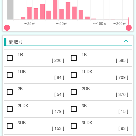
nthly_price_range
nthly_price_range
t
ght
put
put
ider
ider
間取り
r
r
1R
1K
ccupied_area_range
ccupied_area_range
[
220
]
[
585
]
t
ght
1DK
1LDK
[
84
]
[
709
]
2K
2DK
[
54
]
[
370
]
2LDK
3K
[
479
]
[
15
]
3DK
3LDK
[
153
]
[
93
]