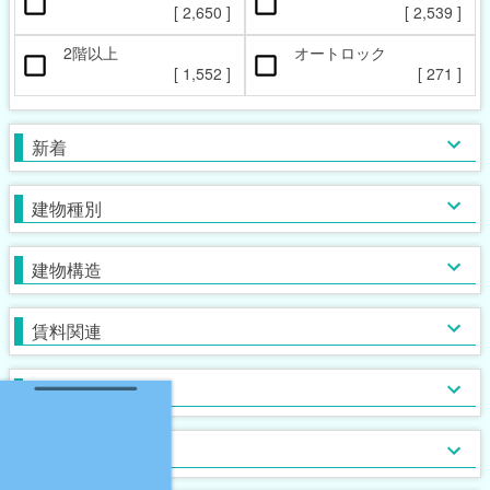
ペット相談可
楽器相談可
[
2,650
]
[
2,539
]
[
355
]
[
11
]
2階以上
オートロック
本日の新着物件
マンション
女性限定
新着(2-7日前)
アパート
男性限定
[
1,552
]
[
271
]
[
[
353
[
80
28
]
]
]
[
2,396
[
31
[
0
]
]
]
一戸建て
鉄筋系
敷金なし
学生限定
テラス・タウンハウス
鉄骨系
礼金なし
高齢者相談
新着
[
1,739
[
[
420
22
[
2
]
]
]
]
[
1,013
[
[
902
[
10
51
]
]
]
]
木造
フリーレント
単身者可
バス・トイレ別
ガスコンロ対応
ブロック・その他
保証人不要
２人入居可
独立洗面台
IHコンロ
建物種別
[
[
1,261
2,668
[
[
[
106
683
36
]
]
]
]
]
[
[
1,508
1,960
[
[
[
198
618
782
]
]
]
]
]
初期費用カード決済可
子供可
追い焚き
コンロ２口以上
家賃カード決済可
事務所利用可
浴室乾燥機
コンロ３口以上
建物構造
[
1,204
[
[
[
680
256
427
]
]
]
]
[
1,532
[
[
876
[
262
25
]
]
]
]
ルームシェア可
温水洗浄便座
システムキッチン
即入居可
TV付浴室
カウンターキッチン
賃料関連
[
[
2,203
1,151
[
34
]
]
]
[
[
873
256
[
1
]
]
]
サウナ
アイランドキッチン
室内洗濯機置場
大浴場
オール電化
クローゼット
フローリング
ウォークインクローゼット
入居条件
[
2,350
[
932
[
[
0
5
]
]
]
]
[
[
1,052
1,800
[
135
[
0
]
]
]
]
食器洗い乾燥機
床下収納
ロフト付き
ディスポーザー
シューズボックス
エレベーター
バス・トイレ
[
[
482
[
11
30
]
]
]
[
1,315
[
[
62
0
]
]
]