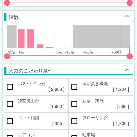
put
put
ider
ider
階数
r
r
inimum_walk_range
inimum_walk_range
t
ght
put
put
ider
ider
人気のこだわり条件
r
r
バス･トイレ別
追い焚き機能
oor_range
oor_range
[
2,668
]
[
1,204
]
t
ght
独立洗面台
新築・築浅
[
1,960
]
[
566
]
ペット相談
フローリング
[
355
]
[
1,800
]
エアコン
駐車場