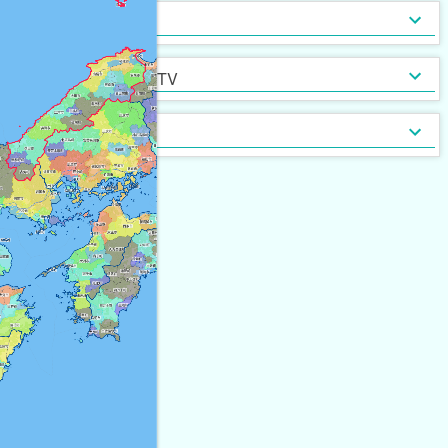
インターネット無料
光ファイバー
セキュリティ
[
1,470
]
[
68
]
定期借家契約
普通借家契約（定期借家以
インターネット・TV
[
2,715
]
[
15
]
外）
契約形態