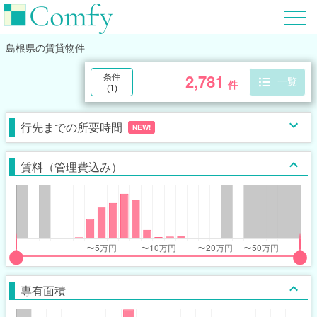
島根県
の賃貸物件
2,781
条件
一覧
件
(
1
)
行先までの所要時間
NEW!
賃料（管理費込み）
put
put
ider
ider
専有面積
r
r