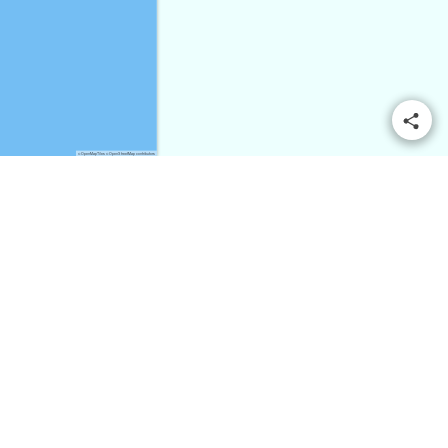
© OpenMapTiles
© OpenStreetMap contributors