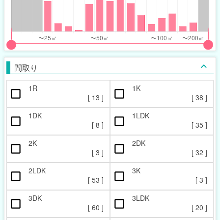
nthly_price_range
nthly_price_range
t
ght
put
put
ider
ider
間取り
r
r
1R
1K
ccupied_area_range
ccupied_area_range
[
13
]
[
38
]
t
ght
1DK
1LDK
[
8
]
[
35
]
2K
2DK
[
3
]
[
32
]
2LDK
3K
[
53
]
[
3
]
3DK
3LDK
[
60
]
[
20
]