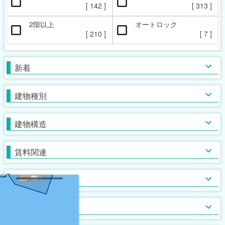
ペット相談可
楽器相談可
[
142
]
[
313
]
[
81
]
[
4
]
2階以上
オートロック
本日の新着物件
マンション
女性限定
新着(2-7日前)
アパート
男性限定
[
210
]
[
7
]
[
[
63
[
1
0
]
]
]
[
[
188
13
[
0
]
]
]
一戸建て
鉄筋系
敷金なし
学生限定
テラス・タウンハウス
鉄骨系
礼金なし
高齢者相談
新着
[
[
[
293
85
47
[
0
]
]
]
]
[
[
[
137
211
25
[
0
]
]
]
]
木造
フリーレント
単身者可
バス・トイレ別
ガスコンロ対応
ブロック・その他
保証人不要
２人入居可
独立洗面台
IHコンロ
建物種別
[
[
[
175
[
347
189
[
78
9
]
]
]
]
]
[
[
[
144
251
280
[
[
33
2
]
]
]
]
]
初期費用カード決済可
子供可
追い焚き
コンロ２口以上
家賃カード決済可
事務所利用可
浴室乾燥機
コンロ３口以上
建物構造
[
[
[
228
122
[
99
66
]
]
]
]
[
105
[
[
[
35
74
32
]
]
]
]
ルームシェア可
温水洗浄便座
システムキッチン
即入居可
TV付浴室
カウンターキッチン
賃料関連
[
[
[
152
100
35
]
]
]
[
168
[
[
31
0
]
]
]
サウナ
アイランドキッチン
室内洗濯機置場
大浴場
オール電化
クローゼット
フローリング
ウォークインクローゼット
入居条件
[
[
282
[
[
26
0
1
]
]
]
]
[
[
196
246
[
[
0
2
]
]
]
]
食器洗い乾燥機
床下収納
ロフト付き
ディスポーザー
シューズボックス
エレベーター
バス・トイレ
[
[
[
45
11
0
]
]
]
[
135
[
[
13
0
]
]
]