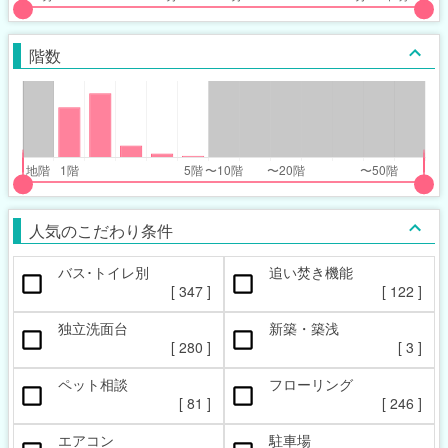
put
put
ider
ider
階数
r
r
inimum_walk_range
inimum_walk_range
t
ght
put
put
ider
ider
人気のこだわり条件
r
r
バス･トイレ別
追い焚き機能
oor_range
oor_range
[
347
]
[
122
]
t
ght
独立洗面台
新築・築浅
[
280
]
[
3
]
ペット相談
フローリング
[
81
]
[
246
]
エアコン
駐車場