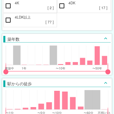
4K
4DK
[
2
]
[
17
]
4LDK以上
[
77
]
築年数
put
put
ider
ider
駅からの徒歩
r
r
ars_built_range
ars_built_range
t
ght