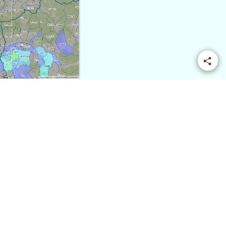
© OpenMapTiles
© OpenStreetMap contributors