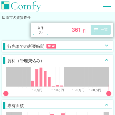
阪南市
の賃貸物件
361
条件
一覧
件
(
1
)
行先までの所要時間
NEW!
賃料（管理費込み）
put
put
ider
ider
専有面積
r
r