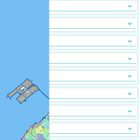
トランクルーム
バルコニー
宅配ボックス
ルーフバルコニー付
地下室
キッチン
[
253
[
[
24
4
]
]
]
[
[
3
1
]
]
バルコニー2面以上
エアコン
家具付
床暖房
家具家電付
収納
[
142
[
[
15
6
]
]
]
[
[
15
0
]
]
ガス暖房
駐車場あり
都市ガス
灯油暖房
駐車場2台以上
プロパンガス
ベランダ
[
[
313
116
[
0
]
]
]
[
[
194
[
25
0
]
]
]
駐輪場あり
専用庭
バイク置場
敷地内ごみ置き場
冷暖房
[
252
[
82
]
]
[
[
157
72
]
]
ごみ出し24時間OK
デザイナーズ
１階
オートロック
メゾネット
２階以上
モニタ付インターホン
駐車場・駐輪場
[
[
131
10
[
[
0
7
]
]
]
]
[
[
[
210
166
31
]
]
]
分譲賃貸
最上階
24時間有人管理
バリアフリー
角部屋
防犯カメラ
設備
[
200
[
[
3
0
]
]
]
[
122
[
[
31
0
]
]
]
南向き
防犯ガラス
ケーブルテレビ
24時間緊急通報システム
BSアンテナ・BS端子
デザイン・設計
[
[
160
143
[
2
]
]
]
[
[
17
95
]
]
ディンプルキー
CSアンテナ
有線放送
セキュリティ会社加入済
部屋の位置
[
[
37
3
]
]
[
[
3
0
]
]