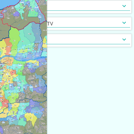
インターネット無料
光ファイバー
セキュリティ
[
41
]
[
55
]
定期借家契約
普通借家契約（定期借家以
インターネット・TV
[
359
]
[
2
]
外）
契約形態