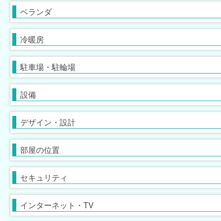
灯油暖房
駐車場あり
家具付
駐車場2台以上
家具家電付
ベランダ
[
1,195
[
110
[
0
]
]
]
[
[
211
122
]
]
バイク置場
プロパンガス
専用庭
冷暖房
[
[
997
43
]
]
[
44
]
ごみ出し24時間OK
デザイナーズ
メゾネット
駐車場・駐輪場
[
[
29
6
]
]
[
37
]
バリアフリー
１階
オートロック
２階以上
モニタ付インターホン
設備
[
[
533
615
[
1
]
]
]
[
[
1,039
1,051
]
]
角部屋
防犯カメラ
南向き
防犯ガラス
デザイン・設計
[
[
650
437
]
]
[
941
[
6
]
]
ディンプルキー
ケーブルテレビ
セキュリティ会社加入済
BSアンテナ・BS端子
部屋の位置
[
[
462
66
]
]
[
[
103
165
]
]
有線放送
インターネット無料
セキュリティ
[
0
]
[
807
]
定期借家契約
普通借家契約（定期借家以
インターネット・TV
[
1,485
]
[
93
]
外）