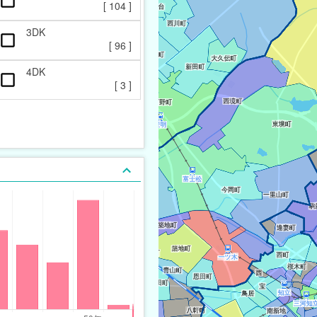
[
104
]
3DK
[
96
]
4DK
[
3
]