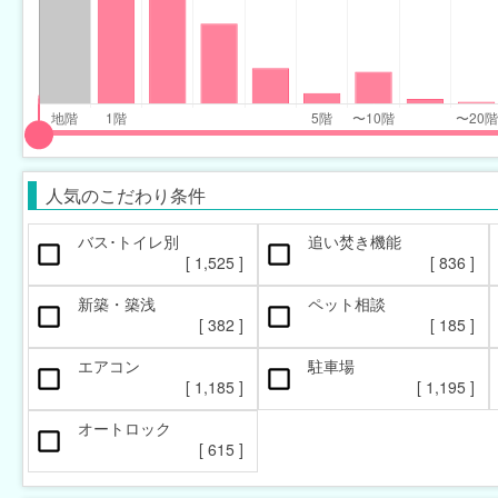
input
input
slider
slider
人気のこだわり条件
for
for
floor_range
floor_range
バス･トイレ別
追い焚き機能
[
1,525
]
[
836
]
eft
right
新築・築浅
ペット相談
[
382
]
[
185
]
エアコン
駐車場
[
1,185
]
[
1,195
]
オートロック
本日の新着物件
マンション
新着(2-7日前)
アパート
[
615
]
[
[
578
20
]
]
[
[
952
16
]
]