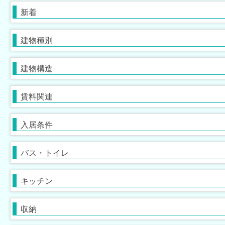
テラス・タウンハウス
鉄筋系
ペット相談可
鉄骨系
楽器相談可
新着
[
[
[
503
185
16
]
]
]
[
589
[
3
]
]
ブロック・その他
敷金なし
男性限定
礼金なし
学生限定
建物種別
[
1,138
[
62
[
0
]
]
]
[
732
[
0
]
]
保証人不要
単身者可
バス・トイレ別
ガスコンロ対応
初期費用カード決済可
２人入居可
独立洗面台
IHコンロ
建物構造
[
1,525
[
[
721
[
949
90
]
]
]
]
[
1,191
[
[
[
727
652
149
]
]
]
]
事務所利用可
浴室乾燥機
コンロ３口以上
ルームシェア可
温水洗浄便座
システムキッチン
賃料関連
[
[
[
731
274
15
]
]
]
[
[
[
967
723
50
]
]
]
サウナ
アイランドキッチン
大浴場
オール電化
入居条件
[
[
0
0
]
]
[
[
47
0
]
]
ディスポーザー
クローゼット
ウォークインクローゼット
バス・トイレ
[
346
[
0
]
]
[
743
]
シューズボックス
室内洗濯機置場
トランクルーム
フローリング
キッチン
[
1,371
[
883
]
]
[
[
921
14
]
]
バルコニー
エアコン
エレベーター
ルーフバルコニー付
床暖房
宅配ボックス
収納
[
[
1,218
1,185
[
278
]
]
]
[
[
643
[
22
3
]
]
]