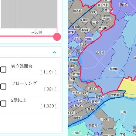
独立洗面台
[
1,191
]
フローリング
[
921
]
2階以上
[
1,039
]
一戸建て
[
32
]