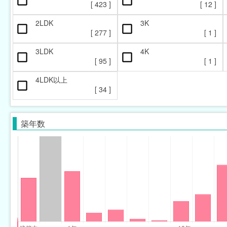
[
423
]
[
12
]
2LDK
3K
[
277
]
[
1
]
3LDK
4K
[
95
]
[
1
]
4LDK以上
[
34
]
築年数