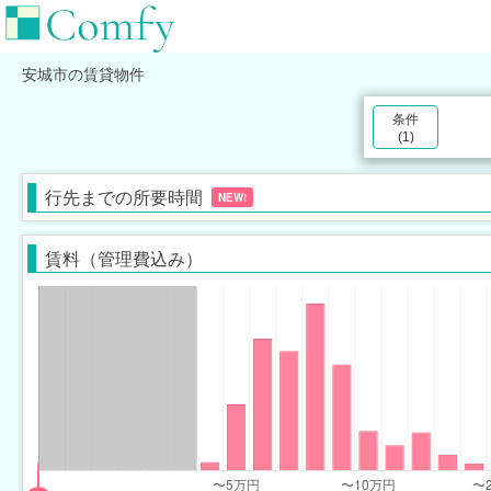
安城市
の賃貸物件
条件
(
1
)
行先までの所要時間
NEW!
賃料（管理費込み）