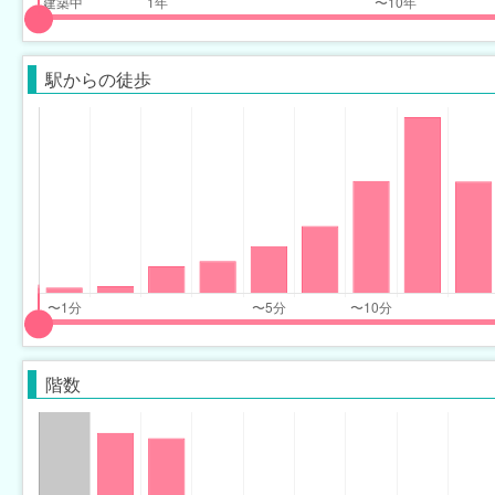
input
input
slider
slider
駅からの徒歩
for
for
years_built_range
years_built_range
eft
right
input
input
slider
slider
階数
for
for
minimum_walk_range
minimum_walk_range
eft
right