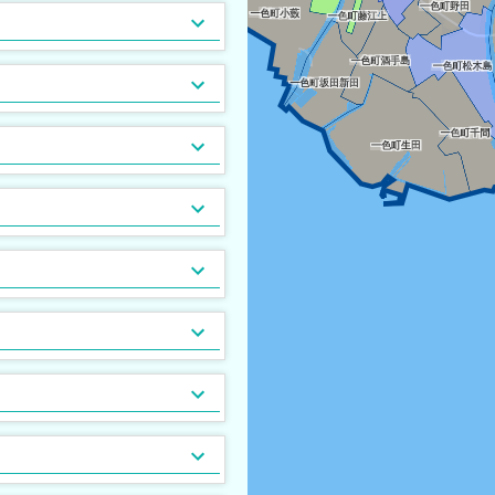
駐輪場あり
都市ガス
[
[
953
370
]
]
敷地内ごみ置き場
[
582
]
分譲賃貸
[
34
]
最上階
24時間有人管理
[
587
[
2
]
]
24時間緊急通報システム
[
144
]
CSアンテナ
[
83
]
光ファイバー
[
235
]