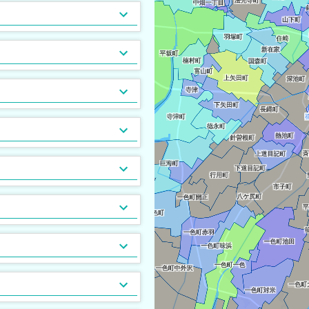
木造
女性限定
[
424
[
2
]
]
フリーレント
高齢者相談
[
[
3
0
]
]
家賃カード決済可
子供可
追い焚き
コンロ２口以上
[
[
[
[
749
177
836
433
]
]
]
]
即入居可
TV付浴室
カウンターキッチン
[
[
399
105
[
1
]
]
]
食器洗い乾燥機
[
30
]
床下収納
[
139
]
ロフト付き
[
34
]
バルコニー2面以上
ガス暖房
地下室
[
28
[
[
0
0
]
]
]