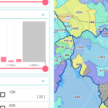
1DK
[
22
]
2DK