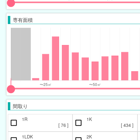
input
input
slider
slider
専有面積
for
for
monthly_price_range
monthly_price_range
eft
right
input
input
slider
slider
間取り
for
for
occupied_area_range
occupied_area_range
1R
1K
[
76
]
[
434
]
eft
right
1LDK
2K