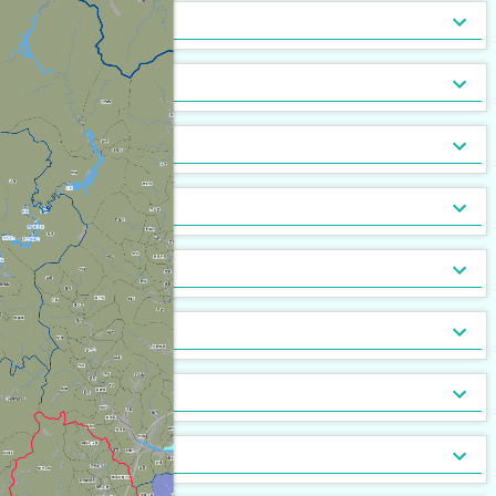
トランクルーム
バルコニー
宅配ボックス
ルーフバルコニー付
地下室
キッチン
[
1,226
[
[
401
49
]
]
]
[
[
0
0
]
]
バルコニー2面以上
エアコン
家具付
床暖房
家具家電付
収納
[
1,483
[
[
101
17
]
]
]
[
103
[
7
]
]
ガス暖房
駐車場あり
都市ガス
灯油暖房
駐車場2台以上
プロパンガス
ベランダ
[
1,510
[
655
[
0
]
]
]
[
[
505
639
[
0
]
]
]
駐輪場あり
専用庭
バイク置場
敷地内ごみ置き場
冷暖房
[
957
[
62
]
]
[
[
142
50
]
]
ごみ出し24時間OK
デザイナーズ
１階
オートロック
メゾネット
２階以上
モニタ付インターホン
駐車場・駐輪場
[
[
669
216
[
[
0
2
]
]
]
]
[
1,093
[
[
972
33
]
]
]
分譲賃貸
最上階
24時間有人管理
バリアフリー
角部屋
防犯カメラ
設備
[
641
[
[
5
2
]
]
]
[
[
723
185
[
3
]
]
]
南向き
防犯ガラス
ケーブルテレビ
24時間緊急通報システム
BSアンテナ・BS端子
デザイン・設計
[
1,025
[
[
349
13
]
]
]
[
[
431
91
]
]
ディンプルキー
CSアンテナ
有線放送
セキュリティ会社加入済
部屋の位置
[
[
201
48
]
]
[
131
[
0
]
]