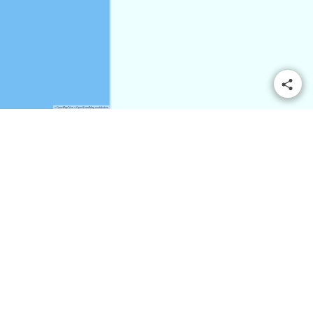
© OpenMapTiles
© OpenStreetMap contributors