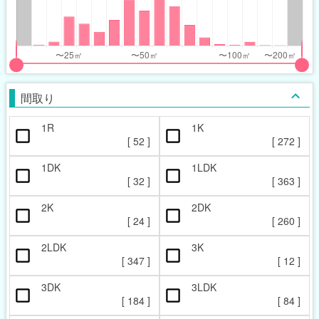
nthly_price_range
nthly_price_range
t
ght
put
put
ider
ider
間取り
r
r
1R
1K
ccupied_area_range
ccupied_area_range
[
52
]
[
272
]
t
ght
1DK
1LDK
[
32
]
[
363
]
2K
2DK
[
24
]
[
260
]
2LDK
3K
[
347
]
[
12
]
3DK
3LDK
[
184
]
[
84
]