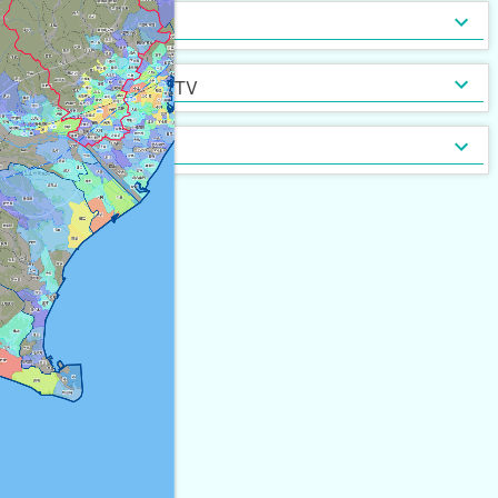
インターネット無料
光ファイバー
セキュリティ
[
575
]
[
145
]
定期借家契約
普通借家契約（定期借家以
インターネット・TV
[
1,649
]
[
6
]
外）
契約形態