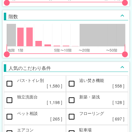
put
put
ider
ider
階数
r
r
inimum_walk_range
inimum_walk_range
t
ght
put
put
ider
ider
人気のこだわり条件
r
r
バス･トイレ別
追い焚き機能
oor_range
oor_range
[
1,580
]
[
558
]
t
ght
独立洗面台
新築・築浅
[
1,198
]
[
128
]
ペット相談
フローリング
[
265
]
[
697
]
エアコン
駐車場