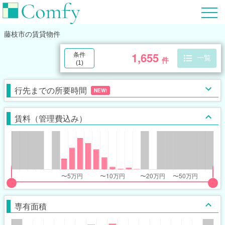
藤枝市
の賃貸物件
1,655
条件
一覧
件
(
1
)
行先までの所要時間
NEW!
賃料（管理費込み）
put
put
ider
ider
専有面積
r
r