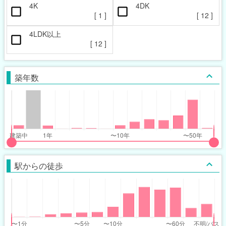
4K
4DK
[
1
]
[
12
]
4LDK以上
[
12
]
築年数
put
put
ider
ider
駅からの徒歩
r
r
ars_built_range
ars_built_range
t
ght