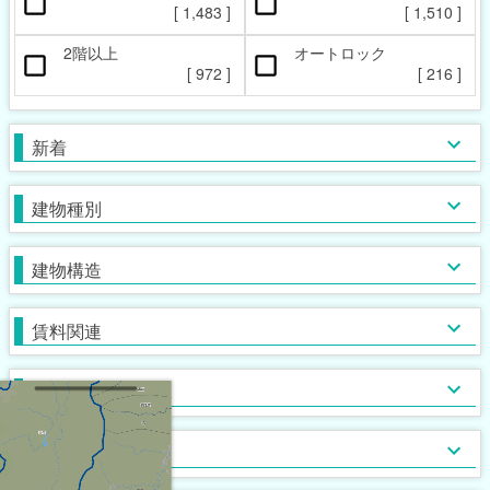
ペット相談可
楽器相談可
[
1,483
]
[
1,510
]
[
265
]
[
2
]
2階以上
オートロック
本日の新着物件
マンション
女性限定
新着(2-7日前)
アパート
男性限定
[
972
]
[
216
]
[
[
504
29
[
0
]
]
]
[
1,074
[
[
6
0
]
]
]
一戸建て
鉄筋系
敷金なし
学生限定
テラス・タウンハウス
鉄骨系
礼金なし
高齢者相談
新着
[
1,053
[
[
471
56
[
0
]
]
]
]
[
[
[
847
965
21
[
0
]
]
]
]
木造
フリーレント
単身者可
バス・トイレ別
ガスコンロ対応
ブロック・その他
保証人不要
２人入居可
独立洗面台
IHコンロ
建物種別
[
1,580
[
[
[
310
[
185
717
36
]
]
]
]
]
[
1,198
[
[
[
[
886
831
146
27
]
]
]
]
]
初期費用カード決済可
子供可
追い焚き
コンロ２口以上
家賃カード決済可
事務所利用可
浴室乾燥機
コンロ３口以上
建物構造
[
[
[
[
230
347
558
309
]
]
]
]
[
[
239
[
499
[
15
84
]
]
]
]
ルームシェア可
温水洗浄便座
システムキッチン
即入居可
TV付浴室
カウンターキッチン
賃料関連
[
1,141
[
[
428
19
]
]
]
[
[
564
174
[
3
]
]
]
サウナ
アイランドキッチン
室内洗濯機置場
大浴場
オール電化
クローゼット
フローリング
ウォークインクローゼット
入居条件
[
1,446
[
279
[
[
0
0
]
]
]
]
[
[
[
818
697
[
33
0
]
]
]
]
食器洗い乾燥機
床下収納
ロフト付き
ディスポーザー
シューズボックス
エレベーター
バス・トイレ
[
130
[
[
40
7
]
]
]
[
1,091
[
141
[
0
]
]
]