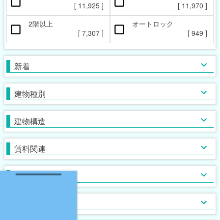
ペット相談可
楽器相談可
[
11,925
]
[
11,970
]
[
1,319
]
[
44
]
2階以上
オートロック
本日の新着物件
マンション
女性限定
新着(2-7日前)
アパート
男性限定
[
7,307
]
[
949
]
[
2,733
[
309
[
88
]
]
]
[
9,723
[
162
[
2
]
]
]
一戸建て
鉄筋系
敷金なし
学生限定
テラス・タウンハウス
鉄骨系
礼金なし
高齢者相談
新着
[
[
1,457
7,056
[
680
[
18
]
]
]
]
[
[
6,940
6,274
[
162
[
28
]
]
]
]
木造
フリーレント
単身者可
バス・トイレ別
ガスコンロ対応
ブロック・その他
保証人不要
２人入居可
独立洗面台
IHコンロ
建物種別
[
[
12,514
[
4,298
3,735
[
103
[
20
]
]
]
]
]
[
[
[
[
6,042
1,282
7,327
1,424
[
603
]
]
]
]
]
初期費用カード決済可
子供可
追い焚き
コンロ２口以上
家賃カード決済可
事務所利用可
浴室乾燥機
コンロ３口以上
建物構造
[
[
[
3,672
5,636
1,588
[
346
]
]
]
]
[
[
4,318
4,573
[
[
870
77
]
]
]
]
ルームシェア可
温水洗浄便座
システムキッチン
即入居可
TV付浴室
カウンターキッチン
賃料関連
[
[
9,309
2,792
[
71
]
]
]
[
5,110
[
831
[
6
]
]
]
サウナ
アイランドキッチン
室内洗濯機置場
大浴場
オール電化
クローゼット
フローリング
ウォークインクローゼット
入居条件
[
[
10,147
1,761
[
[
10
1
]
]
]
]
[
[
4,239
7,054
[
441
[
8
]
]
]
]
食器洗い乾燥機
床下収納
ロフト付き
ディスポーザー
シューズボックス
エレベーター
バス・トイレ
[
1,197
[
[
465
26
]
]
]
[
6,692
[
687
[
0
]
]
]