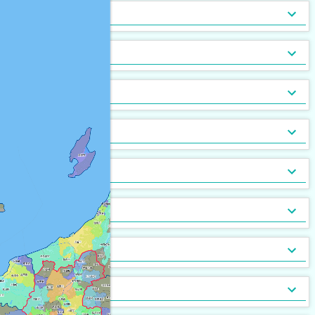
トランクルーム
バルコニー
宅配ボックス
ルーフバルコニー付
地下室
キッチン
[
[
7,959
3,487
[
494
]
]
]
[
[
4
0
]
]
バルコニー2面以上
エアコン
家具付
床暖房
家具家電付
収納
[
11,925
[
2,079
[
27
]
]
]
[
2,051
[
61
]
]
ガス暖房
駐車場あり
都市ガス
灯油暖房
駐車場2台以上
プロパンガス
ベランダ
[
11,970
[
1,516
[
47
]
]
]
[
[
3,139
6,196
[
12
]
]
]
駐輪場あり
専用庭
バイク置場
敷地内ごみ置き場
冷暖房
[
5,519
[
225
]
]
[
2,597
[
165
]
]
ごみ出し24時間OK
デザイナーズ
１階
オートロック
メゾネット
２階以上
モニタ付インターホン
駐車場・駐輪場
[
5,603
[
[
158
[
949
18
]
]
]
]
[
[
7,307
6,923
[
296
]
]
]
分譲賃貸
最上階
24時間有人管理
バリアフリー
角部屋
防犯カメラ
設備
[
4,607
[
55
[
5
]
]
]
[
[
4,247
1,889
[
7
]
]
]
南向き
防犯ガラス
ケーブルテレビ
24時間緊急通報システム
BSアンテナ・BS端子
デザイン・設計
[
[
7,804
2,117
[
385
]
]
]
[
2,132
[
64
]
]
ディンプルキー
CSアンテナ
有線放送
セキュリティ会社加入済
部屋の位置
[
[
295
794
]
]
[
362
[
13
]
]