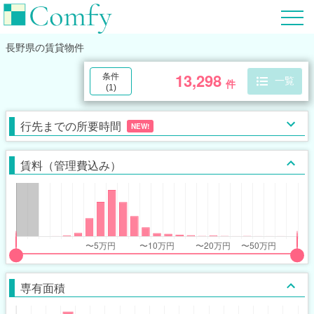
長野県
の賃貸物件
13,298
条件
一覧
件
(
1
)
行先までの所要時間
NEW!
賃料（管理費込み）
put
put
ider
ider
専有面積
r
r