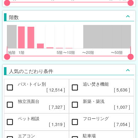
put
put
ider
ider
階数
r
r
inimum_walk_range
inimum_walk_range
t
ght
put
put
ider
ider
人気のこだわり条件
r
r
バス･トイレ別
追い焚き機能
oor_range
oor_range
[
12,514
]
[
5,636
]
t
ght
独立洗面台
新築・築浅
[
7,327
]
[
1,007
]
ペット相談
フローリング
[
1,319
]
[
7,054
]
エアコン
駐車場