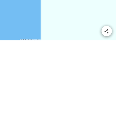
© OpenMapTiles
© OpenStreetMap contributors