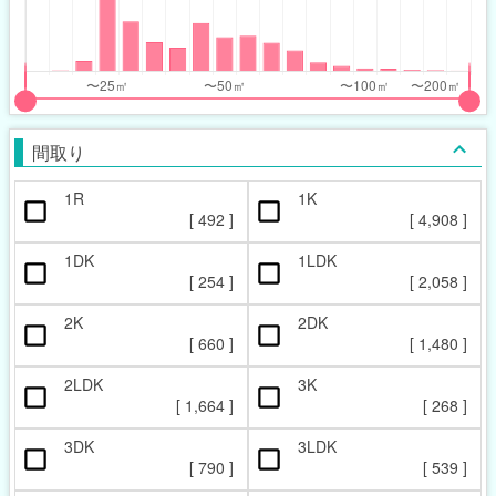
nthly_price_range
nthly_price_range
t
ght
put
put
ider
ider
間取り
r
r
1R
1K
ccupied_area_range
ccupied_area_range
[
492
]
[
4,908
]
t
ght
1DK
1LDK
[
254
]
[
2,058
]
2K
2DK
[
660
]
[
1,480
]
2LDK
3K
[
1,664
]
[
268
]
3DK
3LDK
[
790
]
[
539
]