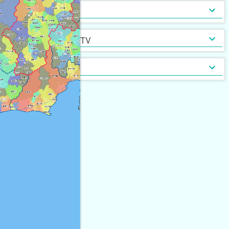
インターネット無料
光ファイバー
セキュリティ
[
4,344
]
[
688
]
定期借家契約
普通借家契約（定期借家以
インターネット・TV
[
13,136
]
[
140
]
外）
契約形態