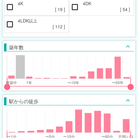
4K
4DK
[
19
]
[
54
]
4LDK以上
[
112
]
築年数
put
put
ider
ider
駅からの徒歩
r
r
ars_built_range
ars_built_range
t
ght