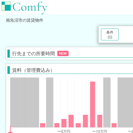
南魚沼市
の賃貸物件
条件
(
1
)
行先までの所要時間
NEW!
賃料（管理費込み）