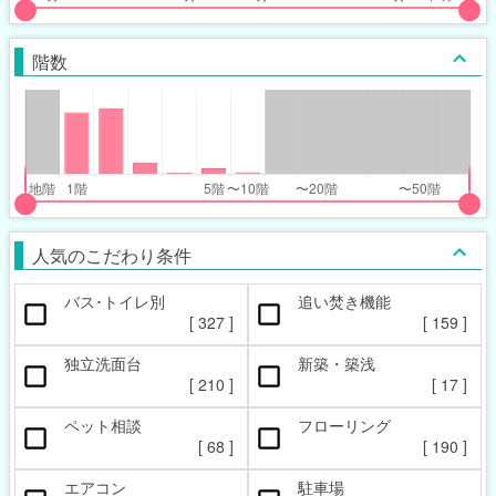
put
put
ider
ider
階数
r
r
inimum_walk_range
inimum_walk_range
t
ght
put
put
ider
ider
人気のこだわり条件
r
r
バス･トイレ別
追い焚き機能
oor_range
oor_range
[
327
]
[
159
]
t
ght
独立洗面台
新築・築浅
[
210
]
[
17
]
ペット相談
フローリング
[
68
]
[
190
]
エアコン
駐車場