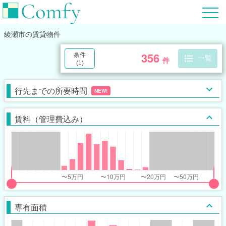
綾瀬市
の賃貸物件
356
条件
一覧
件
(
1
)
行先までの所要時間
NEW!
賃料（管理費込み）
put
put
ider
ider
専有面積
r
r