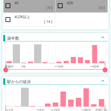
4K
4DK
[
0
]
[
0
]
4LDK以上
[
14
]
築年数
put
put
ider
ider
駅からの徒歩
r
r
ars_built_range
ars_built_range
t
ght