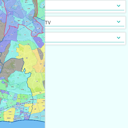
インターネット無料
光ファイバー
セキュリティ
[
98
]
[
49
]
定期借家契約
普通借家契約（定期借家以
インターネット・TV
[
344
]
[
12
]
外）
契約形態