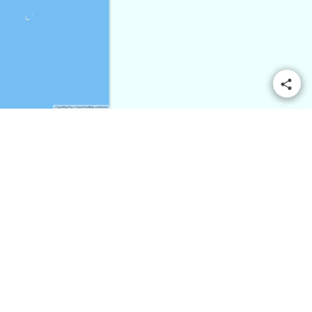
© OpenMapTiles
© OpenStreetMap contributors