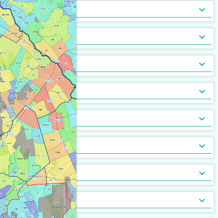
トランクルーム
バルコニー
宅配ボックス
ルーフバルコニー付
地下室
キッチン
[
196
[
[
83
0
]
]
]
[
[
1
0
]
]
バルコニー2面以上
エアコン
家具付
床暖房
家具家電付
収納
[
[
321
[
11
53
]
]
]
[
[
53
0
]
]
ガス暖房
駐車場あり
都市ガス
灯油暖房
駐車場2台以上
プロパンガス
ベランダ
[
228
[
[
33
0
]
]
]
[
[
204
[
19
0
]
]
]
駐輪場あり
専用庭
バイク置場
敷地内ごみ置き場
冷暖房
[
142
[
26
]
]
[
[
44
98
]
]
ごみ出し24時間OK
デザイナーズ
１階
オートロック
メゾネット
２階以上
モニタ付インターホン
駐車場・駐輪場
[
146
[
[
[
27
0
4
]
]
]
]
[
[
[
203
235
12
]
]
]
分譲賃貸
最上階
24時間有人管理
バリアフリー
角部屋
防犯カメラ
設備
[
155
[
[
7
0
]
]
]
[
150
[
[
94
0
]
]
]
南向き
防犯ガラス
ケーブルテレビ
24時間緊急通報システム
BSアンテナ・BS端子
デザイン・設計
[
[
184
119
[
6
]
]
]
[
[
16
75
]
]
ディンプルキー
CSアンテナ
有線放送
セキュリティ会社加入済
部屋の位置
[
[
18
41
]
]
[
12
[
0
]
]