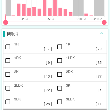
nthly_price_range
nthly_price_range
t
ght
put
put
ider
ider
間取り
r
r
1R
1K
ccupied_area_range
ccupied_area_range
[
17
]
[
79
]
t
ght
1DK
1LDK
[
9
]
[
35
]
2K
2DK
[
13
]
[
77
]
2LDK
3K
[
72
]
[
1
]
3DK
3LDK
[
28
]
[
11
]