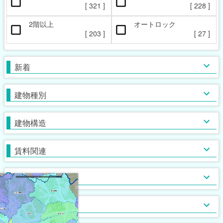
ペット相談可
楽器相談可
[
321
]
[
228
]
[
68
]
[
9
]
2階以上
オートロック
本日の新着物件
マンション
女性限定
新着(2-7日前)
アパート
男性限定
[
203
]
[
27
]
[
[
66
[
8
0
]
]
]
[
268
[
[
1
0
]
]
]
一戸建て
鉄筋系
敷金なし
学生限定
テラス・タウンハウス
鉄骨系
礼金なし
高齢者相談
新着
[
[
[
194
14
41
[
0
]
]
]
]
[
[
111
148
[
[
10
8
]
]
]
]
木造
フリーレント
単身者可
バス・トイレ別
ガスコンロ対応
ブロック・その他
保証人不要
２人入居可
独立洗面台
IHコンロ
建物種別
[
[
[
178
[
327
166
[
57
8
]
]
]
]
]
[
[
[
[
183
166
210
[
26
45
]
]
]
]
]
初期費用カード決済可
子供可
追い焚き
コンロ２口以上
家賃カード決済可
事務所利用可
浴室乾燥機
コンロ３口以上
建物構造
[
[
135
[
159
[
55
72
]
]
]
]
[
[
172
[
159
[
14
41
]
]
]
]
ルームシェア可
温水洗浄便座
システムキッチン
即入居可
TV付浴室
カウンターキッチン
賃料関連
[
[
[
199
110
21
]
]
]
[
119
[
[
20
0
]
]
]
サウナ
アイランドキッチン
室内洗濯機置場
大浴場
オール電化
クローゼット
フローリング
ウォークインクローゼット
入居条件
[
[
276
[
[
32
0
2
]
]
]
]
[
[
183
190
[
[
0
9
]
]
]
]
食器洗い乾燥機
床下収納
ロフト付き
ディスポーザー
シューズボックス
エレベーター
バス・トイレ
[
[
[
39
39
8
]
]
]
[
209
[
[
24
0
]
]
]