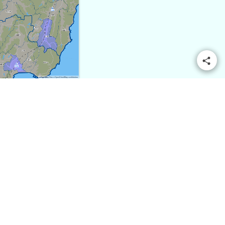
© OpenMapTiles
© OpenStreetMap contributors