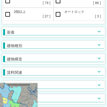
ペット相談可
楽器相談可
[
79
]
[
86
]
[
16
]
[
0
]
2階以上
オートロック
本日の新着物件
マンション
女性限定
新着(2-7日前)
アパート
男性限定
[
27
]
[
3
]
[
[
[
2
3
0
]
]
]
[
[
79
[
0
0
]
]
]
一戸建て
鉄筋系
敷金なし
学生限定
テラス・タウンハウス
鉄骨系
礼金なし
高齢者相談
新着
[
[
[
84
[
2
1
0
]
]
]
]
[
[
[
17
49
[
9
0
]
]
]
]
木造
フリーレント
単身者可
バス・トイレ別
ガスコンロ対応
ブロック・その他
保証人不要
２人入居可
独立洗面台
IHコンロ
建物種別
[
[
[
[
70
15
[
91
32
3
]
]
]
]
]
[
[
[
[
[
27
36
43
14
5
]
]
]
]
]
初期費用カード決済可
子供可
追い焚き
コンロ２口以上
家賃カード決済可
事務所利用可
浴室乾燥機
コンロ３口以上
建物構造
[
[
[
[
33
20
35
20
]
]
]
]
[
[
[
33
[
49
16
4
]
]
]
]
ルームシェア可
温水洗浄便座
システムキッチン
即入居可
TV付浴室
カウンターキッチン
賃料関連
[
[
[
67
47
3
]
]
]
[
46
[
[
0
6
]
]
]
サウナ
アイランドキッチン
室内洗濯機置場
大浴場
オール電化
クローゼット
フローリング
ウォークインクローゼット
入居条件
[
[
[
[
12
58
0
0
]
]
]
]
[
[
[
[
50
50
0
0
]
]
]
]
食器洗い乾燥機
床下収納
ロフト付き
ディスポーザー
シューズボックス
エレベーター
バス・トイレ
[
[
[
17
12
0
]
]
]
[
[
35
[
0
0
]
]
]