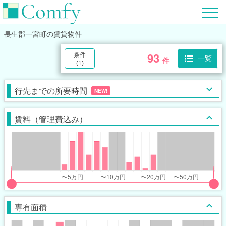
長生郡一宮町
の賃貸物件
93
条件
一覧
件
(
1
)
行先までの所要時間
NEW!
賃料（管理費込み）
put
put
ider
ider
専有面積
r
r