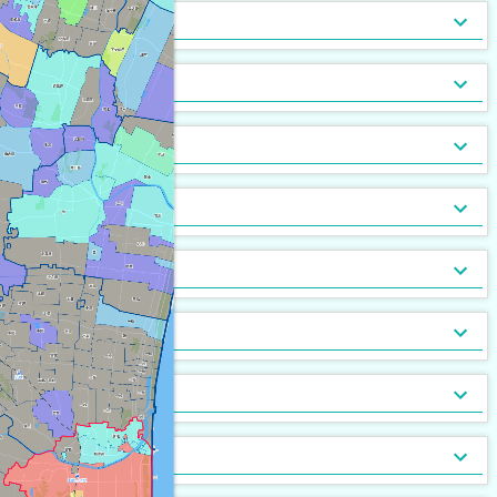
トランクルーム
バルコニー
宅配ボックス
ルーフバルコニー付
地下室
キッチン
[
[
[
46
25
0
]
]
]
[
[
1
0
]
]
バルコニー2面以上
エアコン
家具付
床暖房
家具家電付
収納
[
[
[
79
21
0
]
]
]
[
[
21
0
]
]
ガス暖房
駐車場あり
都市ガス
灯油暖房
駐車場2台以上
プロパンガス
ベランダ
[
[
[
86
13
1
]
]
]
[
[
[
20
52
0
]
]
]
駐輪場あり
専用庭
バイク置場
敷地内ごみ置き場
冷暖房
[
23
[
2
]
]
[
[
1
6
]
]
ごみ出し24時間OK
デザイナーズ
１階
オートロック
メゾネット
２階以上
モニタ付インターホン
駐車場・駐輪場
[
[
[
65
[
0
8
3
]
]
]
]
[
[
[
13
27
55
]
]
]
分譲賃貸
最上階
24時間有人管理
バリアフリー
角部屋
防犯カメラ
設備
[
[
19
[
0
0
]
]
]
[
[
[
35
18
0
]
]
]
南向き
防犯ガラス
ケーブルテレビ
24時間緊急通報システム
BSアンテナ・BS端子
デザイン・設計
[
[
35
11
[
0
]
]
]
[
[
17
8
]
]
ディンプルキー
CSアンテナ
有線放送
セキュリティ会社加入済
部屋の位置
[
[
1
0
]
]
[
[
2
0
]
]