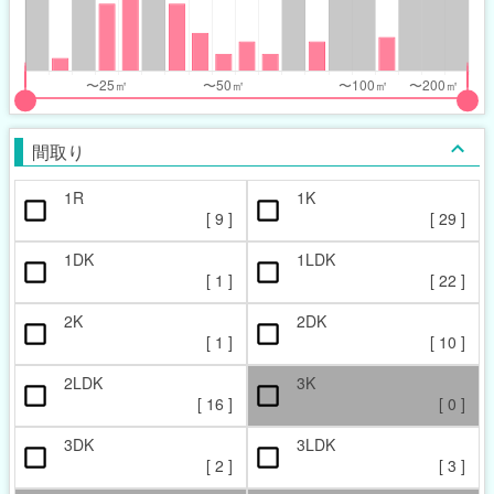
nthly_price_range
nthly_price_range
t
ght
put
put
ider
ider
間取り
r
r
1R
1K
ccupied_area_range
ccupied_area_range
[
9
]
[
29
]
t
ght
1DK
1LDK
[
1
]
[
22
]
2K
2DK
[
1
]
[
10
]
2LDK
3K
[
16
]
[
0
]
3DK
3LDK
[
2
]
[
3
]