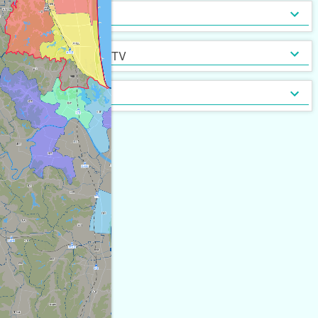
インターネット無料
光ファイバー
セキュリティ
[
25
]
[
5
]
定期借家契約
普通借家契約（定期借家以
インターネット・TV
[
78
]
[
15
]
外）
契約形態