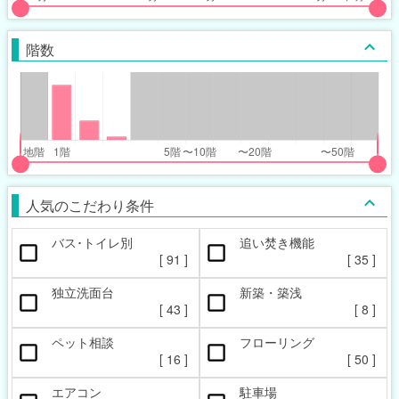
put
put
ider
ider
階数
r
r
inimum_walk_range
inimum_walk_range
t
ght
put
put
ider
ider
人気のこだわり条件
r
r
バス･トイレ別
追い焚き機能
oor_range
oor_range
[
91
]
[
35
]
t
ght
独立洗面台
新築・築浅
[
43
]
[
8
]
ペット相談
フローリング
[
16
]
[
50
]
エアコン
駐車場