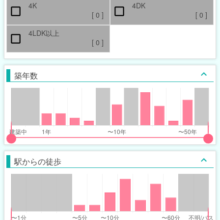
4K
4DK
[
0
]
[
0
]
4LDK以上
[
0
]
築年数
put
put
ider
ider
駅からの徒歩
r
r
ars_built_range
ars_built_range
t
ght