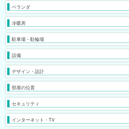
灯油暖房
駐車場あり
家具付
駐車場2台以上
家具家電付
ベランダ
[
[
[
0
7
0
]
]
]
[
[
4
0
]
]
バイク置場
プロパンガス
専用庭
冷暖房
[
[
5
7
]
]
[
3
]
ごみ出し24時間OK
デザイナーズ
メゾネット
駐車場・駐輪場
[
[
0
0
]
]
[
4
]
バリアフリー
１階
オートロック
２階以上
モニタ付インターホン
設備
[
[
[
0
6
0
]
]
]
[
[
0
7
]
]
角部屋
防犯カメラ
南向き
防犯ガラス
デザイン・設計
[
[
2
0
]
]
[
[
1
0
]
]
ディンプルキー
ケーブルテレビ
セキュリティ会社加入済
BSアンテナ・BS端子
部屋の位置
[
[
0
0
]
]
[
[
0
0
]
]
有線放送
インターネット無料
セキュリティ
[
0
]
[
0
]
定期借家契約
普通借家契約（定期借家以
インターネット・TV
[
7
]
[
0
]
外）