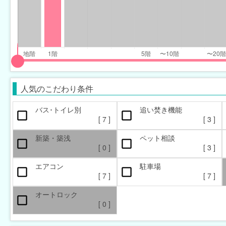
input
input
slider
slider
人気のこだわり条件
for
for
floor_range
floor_range
バス･トイレ別
追い焚き機能
[
7
]
[
3
]
eft
right
新築・築浅
ペット相談
[
0
]
[
3
]
エアコン
駐車場
[
7
]
[
7
]
オートロック
本日の新着物件
マンション
新着(2-7日前)
アパート
[
0
]
[
[
0
0
]
]
[
[
0
2
]
]