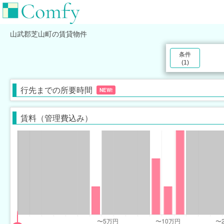
山武郡芝山町
の賃貸物件
条件
(
1
)
行先までの所要時間
NEW!
賃料（管理費込み）