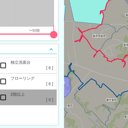
独立洗面台
[
6
]
フローリング
[
6
]
2階以上
[
0
]
一戸建て
[
2
]