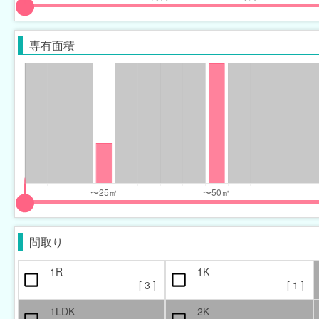
input
input
slider
slider
専有面積
for
for
monthly_price_range
monthly_price_range
eft
right
input
input
slider
slider
間取り
for
for
occupied_area_range
occupied_area_range
1R
1K
[
3
]
[
1
]
eft
right
1LDK
2K