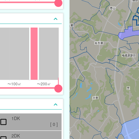
1DK
[
0
]
2DK