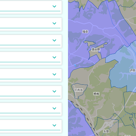
木造
女性限定
[
[
4
0
]
]
フリーレント
高齢者相談
[
[
1
0
]
]
家賃カード決済可
子供可
追い焚き
コンロ２口以上
[
[
[
[
3
2
3
5
]
]
]
]
即入居可
TV付浴室
カウンターキッチン
[
[
[
4
0
0
]
]
]
食器洗い乾燥機
[
0
]
床下収納
[
0
]
ロフト付き
[
3
]
バルコニー2面以上
ガス暖房
地下室
[
[
[
0
0
0
]
]
]