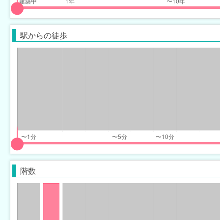
input
input
slider
slider
駅からの徒歩
for
for
years_built_range
years_built_range
eft
right
input
input
slider
slider
階数
for
for
minimum_walk_range
minimum_walk_range
eft
right