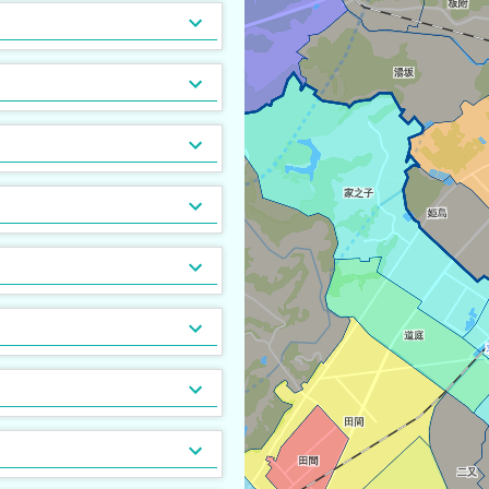
駐輪場あり
都市ガス
[
[
5
0
]
]
敷地内ごみ置き場
[
1
]
分譲賃貸
[
1
]
最上階
24時間有人管理
[
[
2
0
]
]
24時間緊急通報システム
[
0
]
CSアンテナ
[
0
]
光ファイバー
[
0
]