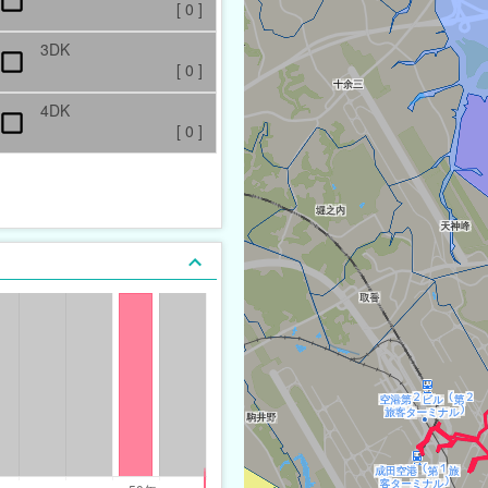
[
0
]
3DK
[
0
]
4DK
[
0
]