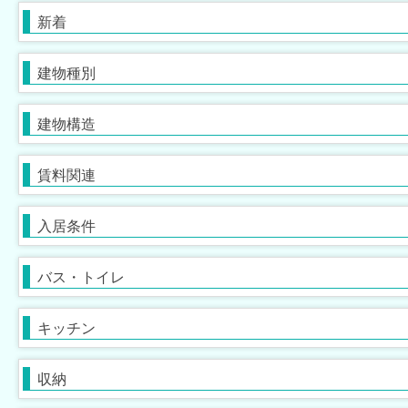
テラス・タウンハウス
鉄筋系
ペット相談可
鉄骨系
楽器相談可
新着
[
[
[
3
0
3
]
]
]
[
[
3
0
]
]
ブロック・その他
敷金なし
男性限定
礼金なし
学生限定
建物種別
[
[
[
0
3
0
]
]
]
[
[
7
0
]
]
保証人不要
単身者可
バス・トイレ別
ガスコンロ対応
初期費用カード決済可
２人入居可
独立洗面台
IHコンロ
建物構造
[
[
[
[
5
0
7
6
]
]
]
]
[
[
[
[
3
3
6
0
]
]
]
]
事務所利用可
浴室乾燥機
コンロ３口以上
ルームシェア可
温水洗浄便座
システムキッチン
賃料関連
[
[
[
2
0
0
]
]
]
[
[
[
0
5
6
]
]
]
サウナ
アイランドキッチン
大浴場
オール電化
入居条件
[
[
0
0
]
]
[
[
0
0
]
]
ディスポーザー
クローゼット
ウォークインクローゼット
バス・トイレ
[
[
0
1
]
]
[
7
]
シューズボックス
室内洗濯機置場
トランクルーム
フローリング
キッチン
[
[
1
5
]
]
[
[
2
6
]
]
バルコニー
エアコン
エレベーター
ルーフバルコニー付
床暖房
宅配ボックス
収納
[
[
[
7
7
0
]
]
]
[
[
[
0
0
0
]
]
]