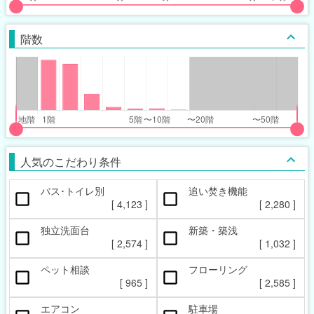
put
put
ider
ider
階数
r
r
inimum_walk_range
inimum_walk_range
t
ght
put
put
ider
ider
人気のこだわり条件
r
r
バス･トイレ別
追い焚き機能
oor_range
oor_range
[
4,123
]
[
2,280
]
t
ght
独立洗面台
新築・築浅
[
2,574
]
[
1,032
]
ペット相談
フローリング
[
965
]
[
2,585
]
エアコン
駐車場