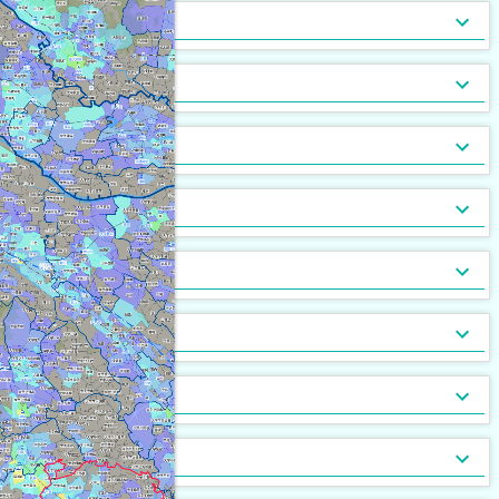
トランクルーム
バルコニー
宅配ボックス
ルーフバルコニー付
地下室
キッチン
[
[
3,331
1,761
[
30
]
]
]
[
32
[
1
]
]
バルコニー2面以上
エアコン
家具付
床暖房
家具家電付
収納
[
4,328
[
[
468
35
]
]
]
[
[
479
43
]
]
ガス暖房
駐車場あり
都市ガス
灯油暖房
駐車場2台以上
プロパンガス
ベランダ
[
[
2,441
1,370
[
0
]
]
]
[
1,805
[
326
[
0
]
]
]
駐輪場あり
専用庭
バイク置場
敷地内ごみ置き場
冷暖房
[
2,393
[
154
]
]
[
1,642
[
392
]
]
ごみ出し24時間OK
デザイナーズ
１階
オートロック
メゾネット
２階以上
モニタ付インターホン
駐車場・駐輪場
[
[
1,889
1,236
[
[
19
78
]
]
]
]
[
[
2,595
3,188
[
176
]
]
]
分譲賃貸
最上階
24時間有人管理
バリアフリー
角部屋
防犯カメラ
設備
[
1,639
[
36
[
1
]
]
]
[
[
2,076
1,489
[
3
]
]
]
南向き
防犯ガラス
ケーブルテレビ
24時間緊急通報システム
BSアンテナ・BS端子
デザイン・設計
[
[
2,389
1,348
[
215
]
]
]
[
1,101
[
373
]
]
ディンプルキー
CSアンテナ
有線放送
セキュリティ会社加入済
部屋の位置
[
[
291
465
]
]
[
147
[
0
]
]