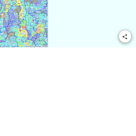
© OpenMapTiles
© OpenStreetMap contributors