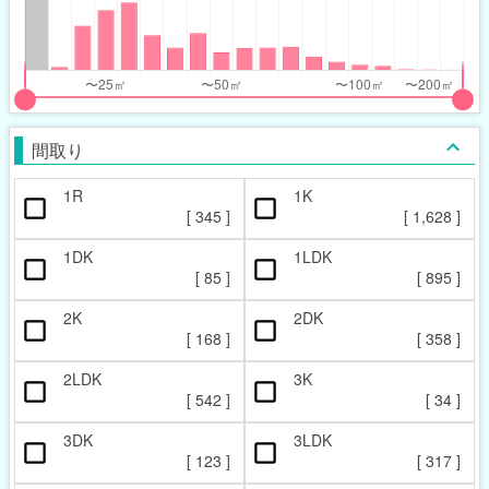
nthly_price_range
nthly_price_range
t
ght
put
put
ider
ider
間取り
r
r
1R
1K
ccupied_area_range
ccupied_area_range
[
345
]
[
1,628
]
t
ght
1DK
1LDK
[
85
]
[
895
]
2K
2DK
[
168
]
[
358
]
2LDK
3K
[
542
]
[
34
]
3DK
3LDK
[
123
]
[
317
]