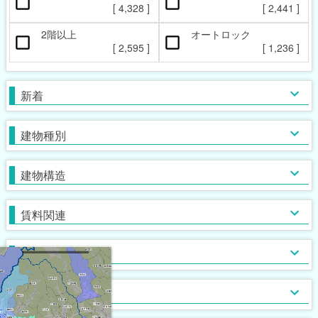
ペット相談可
楽器相談可
[
4,328
]
[
2,441
]
[
965
]
[
58
]
2階以上
オートロック
本日の新着物件
マンション
女性限定
新着(2-7日前)
アパート
男性限定
[
2,595
]
[
1,236
]
[
[
112
954
[
19
]
]
]
[
3,205
[
31
[
0
]
]
]
一戸建て
鉄筋系
敷金なし
学生限定
テラス・タウンハウス
鉄骨系
礼金なし
高齢者相談
新着
[
2,984
[
[
318
534
[
4
]
]
]
]
[
[
1,557
1,775
[
[
163
174
]
]
]
]
木造
フリーレント
単身者可
バス・トイレ別
ガスコンロ対応
ブロック・その他
保証人不要
２人入居可
独立洗面台
IHコンロ
建物種別
[
[
[
2,312
4,123
1,331
[
[
154
195
]
]
]
]
]
[
[
[
2,575
1,688
2,574
[
[
237
965
]
]
]
]
]
初期費用カード決済可
子供可
追い焚き
コンロ２口以上
家賃カード決済可
事務所利用可
浴室乾燥機
コンロ３口以上
建物構造
[
[
[
1,046
2,280
1,730
[
650
]
]
]
]
[
[
2,124
2,439
[
[
179
627
]
]
]
]
ルームシェア可
温水洗浄便座
システムキッチン
即入居可
TV付浴室
カウンターキッチン
賃料関連
[
[
3,270
2,483
[
247
]
]
]
[
1,375
[
[
152
12
]
]
]
サウナ
アイランドキッチン
室内洗濯機置場
大浴場
オール電化
クローゼット
フローリング
ウォークインクローゼット
入居条件
[
3,797
[
[
692
[
13
0
]
]
]
]
[
[
2,439
2,585
[
[
62
0
]
]
]
]
食器洗い乾燥機
床下収納
ロフト付き
ディスポーザー
シューズボックス
エレベーター
バス・トイレ
[
[
[
474
392
24
]
]
]
[
2,673
[
360
[
1
]
]
]