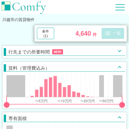
川越市
の賃貸物件
4,640
条件
一覧
件
(
1
)
行先までの所要時間
NEW!
賃料（管理費込み）
put
put
ider
ider
専有面積
r
r