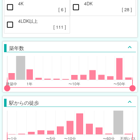
4K
4DK
[
6
]
[
28
]
4LDK以上
[
111
]
築年数
put
put
ider
ider
駅からの徒歩
r
r
ars_built_range
ars_built_range
t
ght