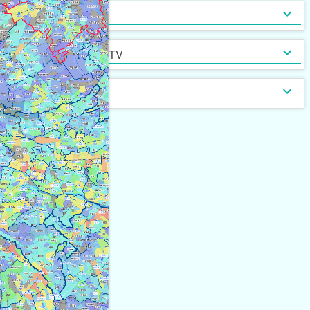
インターネット無料
光ファイバー
セキュリティ
[
1,895
]
[
649
]
定期借家契約
普通借家契約（定期借家以
インターネット・TV
[
4,361
]
[
279
]
外）
契約形態