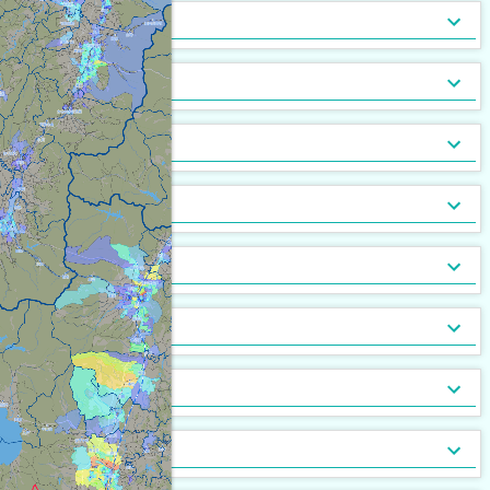
トランクルーム
バルコニー
宅配ボックス
ルーフバルコニー付
地下室
キッチン
[
[
[
152
133
19
]
]
]
[
[
2
0
]
]
バルコニー2面以上
エアコン
家具付
床暖房
家具家電付
収納
[
[
336
146
[
0
]
]
]
[
161
[
0
]
]
ガス暖房
駐車場あり
都市ガス
灯油暖房
駐車場2台以上
プロパンガス
ベランダ
[
304
[
[
0
0
]
]
]
[
[
145
175
[
0
]
]
]
駐輪場あり
専用庭
バイク置場
敷地内ごみ置き場
冷暖房
[
87
[
2
]
]
[
[
46
3
]
]
ごみ出し24時間OK
デザイナーズ
１階
オートロック
メゾネット
２階以上
モニタ付インターホン
駐車場・駐輪場
[
141
[
[
[
21
0
0
]
]
]
]
[
[
198
224
[
3
]
]
]
分譲賃貸
最上階
24時間有人管理
バリアフリー
角部屋
防犯カメラ
設備
[
[
74
[
0
0
]
]
]
[
[
[
52
68
0
]
]
]
南向き
防犯ガラス
ケーブルテレビ
24時間緊急通報システム
BSアンテナ・BS端子
デザイン・設計
[
128
[
22
[
0
]
]
]
[
126
[
4
]
]
ディンプルキー
CSアンテナ
有線放送
セキュリティ会社加入済
部屋の位置
[
[
15
1
]
]
[
[
7
1
]
]