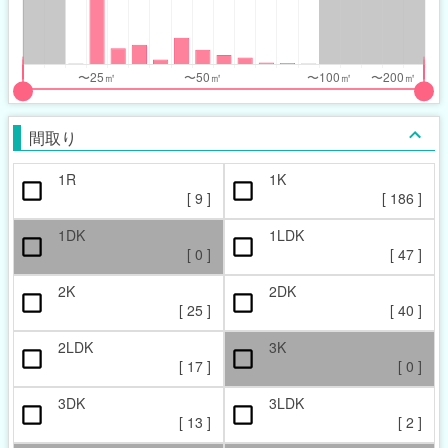
nthly_price_range
nthly_price_range
t
ght
put
put
ider
ider
間取り
r
r
1R
1K
ccupied_area_range
ccupied_area_range
[
9
]
[
186
]
t
ght
1DK
1LDK
[
0
]
[
47
]
2K
2DK
[
25
]
[
40
]
2LDK
3K
[
17
]
[
0
]
3DK
3LDK
[
13
]
[
2
]