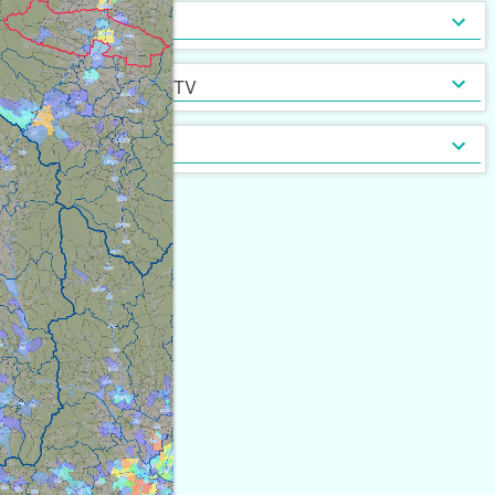
インターネット無料
光ファイバー
セキュリティ
[
56
]
[
14
]
定期借家契約
普通借家契約（定期借家以
インターネット・TV
[
329
]
[
0
]
外）
契約形態