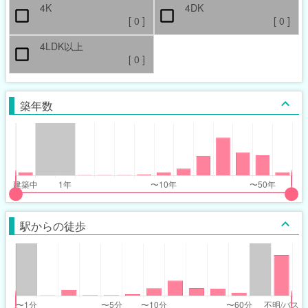
4K
4DK
[
0
]
[
0
]
4LDK以上
[
0
]
築年数
put
put
ider
ider
駅からの徒歩
r
r
ars_built_range
ars_built_range
t
ght