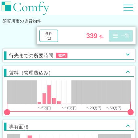
須賀川市
の賃貸物件
339
条件
一覧
件
(
1
)
行先までの所要時間
NEW!
賃料（管理費込み）
put
put
ider
ider
専有面積
r
r