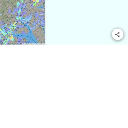
© OpenMapTiles
© OpenStreetMap contributors