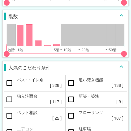
put
put
ider
ider
階数
r
r
inimum_walk_range
inimum_walk_range
t
ght
put
put
ider
ider
人気のこだわり条件
r
r
バス･トイレ別
追い焚き機能
oor_range
oor_range
[
328
]
[
138
]
t
ght
独立洗面台
新築・築浅
[
117
]
[
9
]
ペット相談
フローリング
[
22
]
[
107
]
エアコン
駐車場