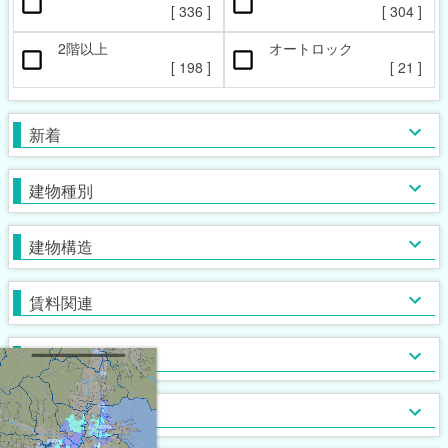
ペット相談可
楽器相談可
[
336
]
[
304
]
[
22
]
[
0
]
2階以上
オートロック
本日の新着物件
マンション
女性限定
新着(2-7日前)
アパート
男性限定
[
198
]
[
21
]
[
[
34
[
1
0
]
]
]
[
302
[
[
3
0
]
]
]
一戸建て
鉄筋系
敷金なし
学生限定
テラス・タウンハウス
鉄骨系
礼金なし
高齢者相談
新着
[
[
268
[
51
[
3
0
]
]
]
]
[
[
139
198
[
[
10
0
]
]
]
]
木造
フリーレント
単身者可
バス・トイレ別
ガスコンロ対応
ブロック・その他
保証人不要
２人入居可
独立洗面台
IHコンロ
建物種別
[
[
128
328
[
[
[
52
5
2
]
]
]
]
]
[
[
[
107
[
117
[
21
45
14
]
]
]
]
]
初期費用カード決済可
子供可
追い焚き
コンロ２口以上
家賃カード決済可
事務所利用可
浴室乾燥機
コンロ３口以上
建物構造
[
[
[
138
[
54
20
18
]
]
]
]
[
[
181
61
[
[
2
8
]
]
]
]
ルームシェア可
温水洗浄便座
システムキッチン
即入居可
TV付浴室
カウンターキッチン
賃料関連
[
300
[
[
57
7
]
]
]
[
[
72
[
26
0
]
]
]
サウナ
アイランドキッチン
室内洗濯機置場
大浴場
オール電化
クローゼット
フローリング
ウォークインクローゼット
入居条件
[
[
156
[
[
29
0
0
]
]
]
]
[
[
107
[
[
72
0
3
]
]
]
]
食器洗い乾燥機
床下収納
ロフト付き
ディスポーザー
シューズボックス
エレベーター
バス・トイレ
[
[
[
23
18
2
]
]
]
[
[
89
[
0
8
]
]
]