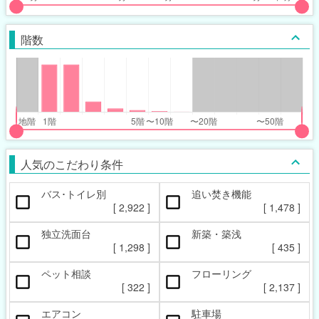
put
put
ider
ider
階数
r
r
inimum_walk_range
inimum_walk_range
t
ght
put
put
ider
ider
人気のこだわり条件
r
r
バス･トイレ別
追い焚き機能
oor_range
oor_range
[
2,922
]
[
1,478
]
t
ght
独立洗面台
新築・築浅
[
1,298
]
[
435
]
ペット相談
フローリング
[
322
]
[
2,137
]
エアコン
駐車場