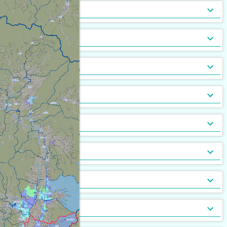
トランクルーム
バルコニー
宅配ボックス
ルーフバルコニー付
地下室
キッチン
[
1,456
[
[
145
898
]
]
]
[
[
4
0
]
]
バルコニー2面以上
エアコン
家具付
床暖房
家具家電付
収納
[
3,048
[
[
528
10
]
]
]
[
561
[
4
]
]
ガス暖房
駐車場あり
都市ガス
灯油暖房
駐車場2台以上
プロパンガス
ベランダ
[
2,790
[
245
[
2
]
]
]
[
1,685
[
704
[
1
]
]
]
駐輪場あり
専用庭
バイク置場
敷地内ごみ置き場
冷暖房
[
1,323
[
14
]
]
[
1,017
[
24
]
]
ごみ出し24時間OK
デザイナーズ
１階
オートロック
メゾネット
２階以上
モニタ付インターホン
駐車場・駐輪場
[
1,311
[
[
307
[
13
1
]
]
]
]
[
[
1,764
1,890
[
57
]
]
]
分譲賃貸
最上階
24時間有人管理
バリアフリー
角部屋
防犯カメラ
設備
[
1,120
[
[
8
5
]
]
]
[
1,004
[
586
[
0
]
]
]
南向き
防犯ガラス
ケーブルテレビ
24時間緊急通報システム
BSアンテナ・BS端子
デザイン・設計
[
1,349
[
[
156
495
]
]
]
[
1,001
[
64
]
]
ディンプルキー
CSアンテナ
有線放送
セキュリティ会社加入済
部屋の位置
[
[
17
62
]
]
[
134
[
0
]
]