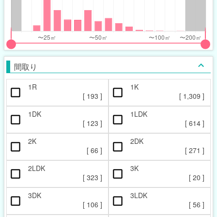
nthly_price_range
nthly_price_range
t
ght
put
put
ider
ider
間取り
r
r
1R
1K
ccupied_area_range
ccupied_area_range
[
193
]
[
1,309
]
t
ght
1DK
1LDK
[
123
]
[
614
]
2K
2DK
[
66
]
[
271
]
2LDK
3K
[
323
]
[
20
]
3DK
3LDK
[
106
]
[
56
]