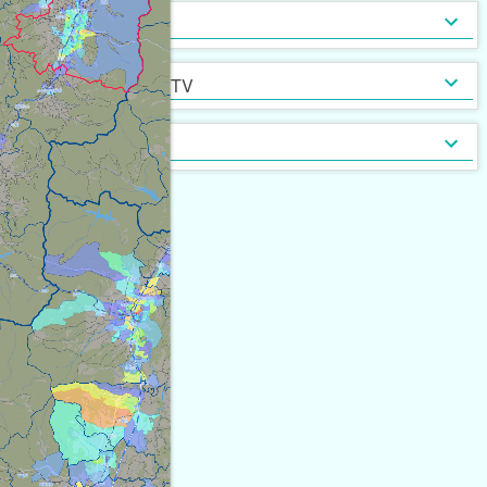
インターネット無料
光ファイバー
セキュリティ
[
1,356
]
[
65
]
定期借家契約
普通借家契約（定期借家以
インターネット・TV
[
3,064
]
[
15
]
外）
契約形態