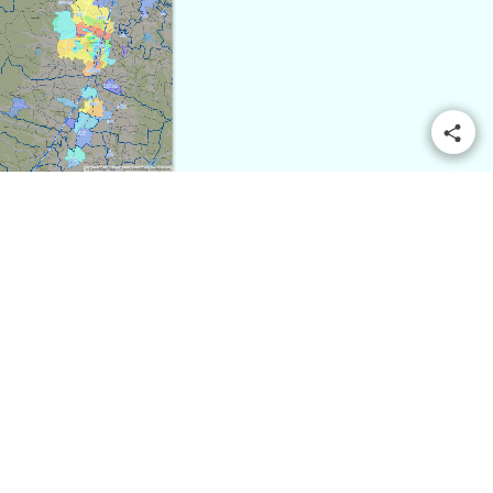
© OpenMapTiles
© OpenStreetMap contributors