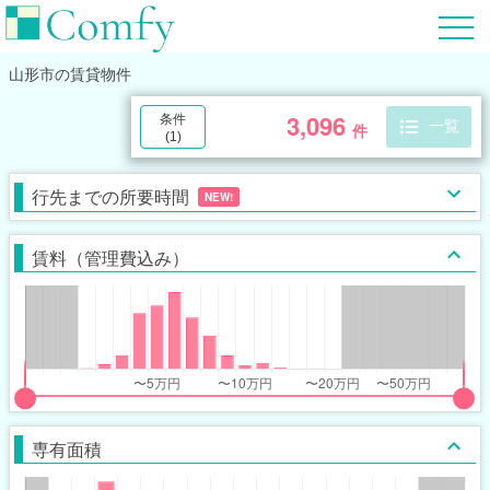
山形市
の賃貸物件
3,096
条件
一覧
件
(
1
)
行先までの所要時間
NEW!
賃料（管理費込み）
put
put
ider
ider
専有面積
r
r