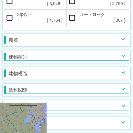
ペット相談可
楽器相談可
[
3,048
]
[
2,790
]
[
322
]
[
1
]
2階以上
オートロック
本日の新着物件
マンション
女性限定
新着(2-7日前)
アパート
男性限定
[
1,764
]
[
307
]
[
[
520
[
32
17
]
]
]
[
2,510
[
18
[
0
]
]
]
一戸建て
鉄筋系
敷金なし
学生限定
テラス・タウンハウス
鉄骨系
礼金なし
高齢者相談
新着
[
1,956
[
[
378
[
41
14
]
]
]
]
[
[
1,142
2,282
[
[
25
13
]
]
]
]
木造
フリーレント
単身者可
バス・トイレ別
ガスコンロ対応
ブロック・その他
保証人不要
２人入居可
独立洗面台
IHコンロ
建物種別
[
[
[
1,493
2,922
1,256
[
[
81
14
]
]
]
]
]
[
[
1,168
1,298
[
[
[
225
398
83
]
]
]
]
]
初期費用カード決済可
子供可
追い焚き
コンロ２口以上
家賃カード決済可
事務所利用可
浴室乾燥機
コンロ３口以上
建物構造
[
1,478
[
[
[
519
110
446
]
]
]
]
[
1,228
[
[
727
[
125
33
]
]
]
]
ルームシェア可
温水洗浄便座
システムキッチン
即入居可
TV付浴室
カウンターキッチン
賃料関連
[
2,649
[
[
993
11
]
]
]
[
1,581
[
[
180
12
]
]
]
サウナ
アイランドキッチン
室内洗濯機置場
大浴場
オール電化
クローゼット
フローリング
ウォークインクローゼット
入居条件
[
2,354
[
375
[
[
0
1
]
]
]
]
[
[
1,214
2,137
[
[
81
0
]
]
]
]
食器洗い乾燥機
床下収納
ロフト付き
ディスポーザー
シューズボックス
エレベーター
バス・トイレ
[
[
121
199
[
1
]
]
]
[
1,292
[
174
[
0
]
]
]