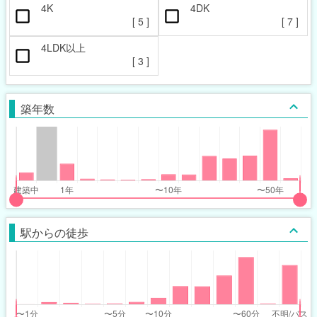
4K
4DK
[
5
]
[
7
]
4LDK以上
[
3
]
築年数
put
put
ider
ider
駅からの徒歩
r
r
ars_built_range
ars_built_range
t
ght