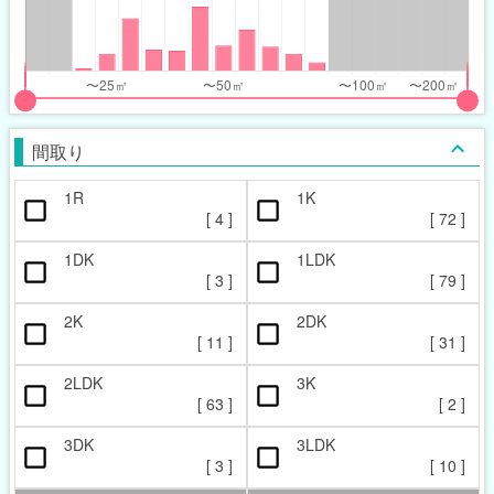
nthly_price_range
nthly_price_range
t
ght
put
put
ider
ider
間取り
r
r
1R
1K
ccupied_area_range
ccupied_area_range
[
4
]
[
72
]
t
ght
1DK
1LDK
[
3
]
[
79
]
2K
2DK
[
11
]
[
31
]
2LDK
3K
[
63
]
[
2
]
3DK
3LDK
[
3
]
[
10
]