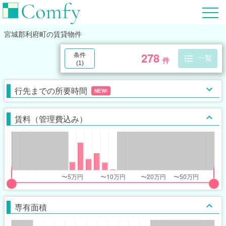
宮城郡利府町
の賃貸物件
278
条件
一覧
件
(
1
)
行先までの所要時間
NEW!
賃料（管理費込み）
put
put
ider
ider
専有面積
r
r