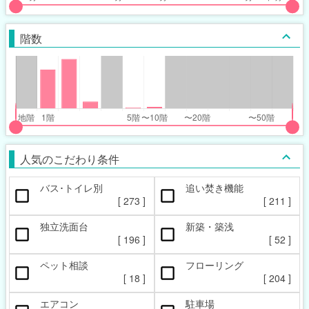
put
put
ider
ider
階数
r
r
inimum_walk_range
inimum_walk_range
t
ght
put
put
ider
ider
人気のこだわり条件
r
r
バス･トイレ別
追い焚き機能
oor_range
oor_range
[
273
]
[
211
]
t
ght
独立洗面台
新築・築浅
[
196
]
[
52
]
ペット相談
フローリング
[
18
]
[
204
]
エアコン
駐車場