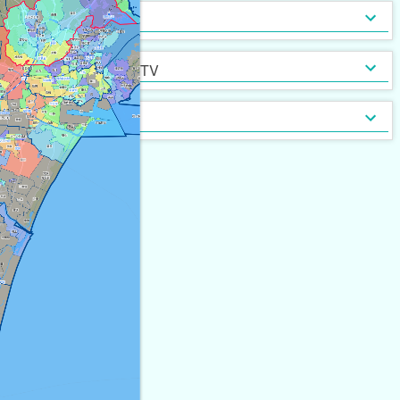
インターネット無料
光ファイバー
セキュリティ
[
149
]
[
10
]
定期借家契約
普通借家契約（定期借家以
インターネット・TV
[
278
]
[
0
]
外）
契約形態