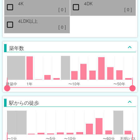
4K
4DK
[
0
]
[
0
]
4LDK以上
[
0
]
築年数
put
put
ider
ider
駅からの徒歩
r
r
ars_built_range
ars_built_range
t
ght