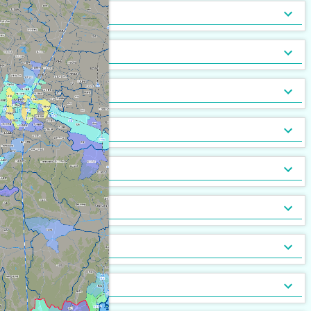
トランクルーム
バルコニー
宅配ボックス
ルーフバルコニー付
地下室
キッチン
[
[
[
202
106
17
]
]
]
[
[
0
0
]
]
バルコニー2面以上
エアコン
家具付
床暖房
家具家電付
収納
[
271
[
[
35
0
]
]
]
[
[
37
0
]
]
ガス暖房
駐車場あり
都市ガス
灯油暖房
駐車場2台以上
プロパンガス
ベランダ
[
264
[
[
46
0
]
]
]
[
[
143
[
50
0
]
]
]
駐輪場あり
専用庭
バイク置場
敷地内ごみ置き場
冷暖房
[
146
[
1
]
]
[
[
44
4
]
]
ごみ出し24時間OK
デザイナーズ
１階
オートロック
メゾネット
２階以上
モニタ付インターホン
駐車場・駐輪場
[
111
[
[
[
50
0
3
]
]
]
]
[
[
[
166
208
14
]
]
]
分譲賃貸
最上階
24時間有人管理
バリアフリー
角部屋
防犯カメラ
設備
[
129
[
[
0
0
]
]
]
[
[
[
87
83
0
]
]
]
南向き
防犯ガラス
ケーブルテレビ
24時間緊急通報システム
BSアンテナ・BS端子
デザイン・設計
[
175
[
[
2
2
]
]
]
[
141
[
0
]
]
ディンプルキー
CSアンテナ
有線放送
セキュリティ会社加入済
部屋の位置
[
[
11
6
]
]
[
[
7
0
]
]