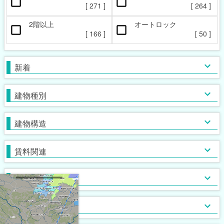
ペット相談可
楽器相談可
[
271
]
[
264
]
[
18
]
[
0
]
2階以上
オートロック
本日の新着物件
マンション
女性限定
新着(2-7日前)
アパート
男性限定
[
166
]
[
50
]
[
[
16
[
7
0
]
]
]
[
257
[
[
2
0
]
]
]
一戸建て
鉄筋系
敷金なし
学生限定
テラス・タウンハウス
鉄骨系
礼金なし
高齢者相談
新着
[
[
236
[
10
[
4
0
]
]
]
]
[
108
[
[
63
[
1
0
]
]
]
]
木造
フリーレント
単身者可
バス・トイレ別
ガスコンロ対応
ブロック・その他
保証人不要
２人入居可
独立洗面台
IHコンロ
建物種別
[
[
150
[
273
[
14
[
71
6
]
]
]
]
]
[
[
[
167
[
196
[
10
49
85
]
]
]
]
]
初期費用カード決済可
子供可
追い焚き
コンロ２口以上
家賃カード決済可
事務所利用可
浴室乾燥機
コンロ３口以上
建物構造
[
[
112
[
211
[
25
50
]
]
]
]
[
[
123
147
[
[
20
3
]
]
]
]
ルームシェア可
温水洗浄便座
システムキッチン
即入居可
TV付浴室
カウンターキッチン
賃料関連
[
[
256
107
[
6
]
]
]
[
[
76
[
40
0
]
]
]
サウナ
アイランドキッチン
室内洗濯機置場
大浴場
オール電化
クローゼット
フローリング
ウォークインクローゼット
入居条件
[
[
235
[
[
36
0
0
]
]
]
]
[
[
173
204
[
[
0
9
]
]
]
]
食器洗い乾燥機
床下収納
ロフト付き
ディスポーザー
シューズボックス
エレベーター
バス・トイレ
[
[
50
[
0
7
]
]
]
[
169
[
[
0
6
]
]
]