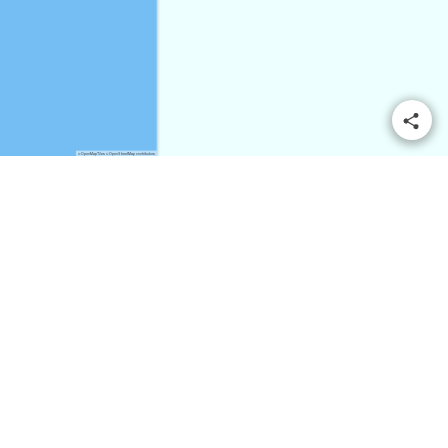
© OpenMapTiles
© OpenStreetMap contributors