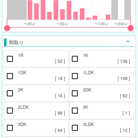
nthly_price_range
nthly_price_range
t
ght
put
put
ider
ider
間取り
r
r
1R
1K
ccupied_area_range
ccupied_area_range
[
52
]
[
136
]
t
ght
1DK
1LDK
[
18
]
[
158
]
2K
2DK
[
16
]
[
62
]
2LDK
3K
[
98
]
[
1
]
3DK
3LDK
[
44
]
[
12
]