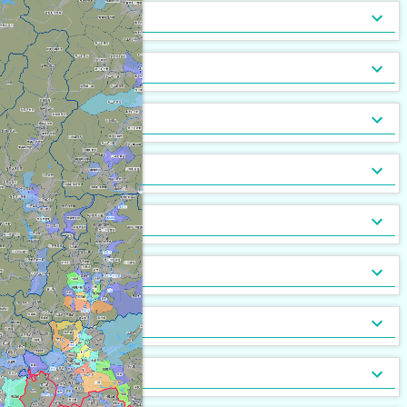
トランクルーム
バルコニー
宅配ボックス
ルーフバルコニー付
地下室
キッチン
[
[
479
132
[
4
]
]
]
[
[
0
0
]
]
バルコニー2面以上
エアコン
家具付
床暖房
家具家電付
収納
[
469
[
[
48
0
]
]
]
[
[
48
6
]
]
ガス暖房
駐車場あり
都市ガス
灯油暖房
駐車場2台以上
プロパンガス
ベランダ
[
582
[
[
0
3
]
]
]
[
[
520
[
72
0
]
]
]
駐輪場あり
専用庭
バイク置場
敷地内ごみ置き場
冷暖房
[
486
[
47
]
]
[
233
[
84
]
]
ごみ出し24時間OK
デザイナーズ
１階
オートロック
メゾネット
２階以上
モニタ付インターホン
駐車場・駐輪場
[
262
[
[
[
84
2
4
]
]
]
]
[
[
[
361
417
36
]
]
]
分譲賃貸
最上階
24時間有人管理
バリアフリー
角部屋
防犯カメラ
設備
[
244
[
[
1
0
]
]
]
[
265
[
[
91
0
]
]
]
南向き
防犯ガラス
ケーブルテレビ
24時間緊急通報システム
BSアンテナ・BS端子
デザイン・設計
[
321
[
[
11
21
]
]
]
[
[
132
30
]
]
ディンプルキー
CSアンテナ
有線放送
セキュリティ会社加入済
部屋の位置
[
[
54
40
]
]
[
[
4
0
]
]