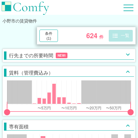
小野市
の賃貸物件
624
条件
一覧
件
(
1
)
行先までの所要時間
NEW!
賃料（管理費込み）
put
put
ider
ider
専有面積
r
r