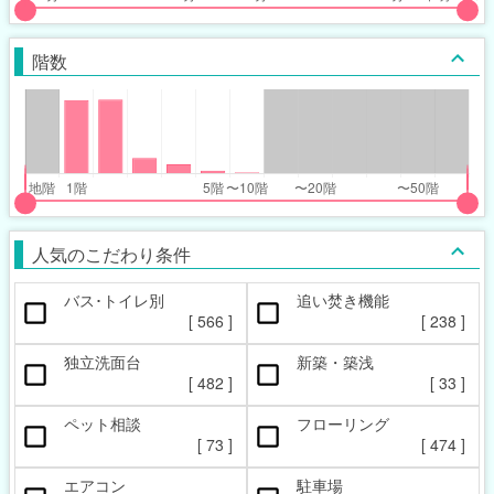
put
put
ider
ider
階数
r
r
inimum_walk_range
inimum_walk_range
t
ght
put
put
ider
ider
人気のこだわり条件
r
r
バス･トイレ別
追い焚き機能
oor_range
oor_range
[
566
]
[
238
]
t
ght
独立洗面台
新築・築浅
[
482
]
[
33
]
ペット相談
フローリング
[
73
]
[
474
]
エアコン
駐車場