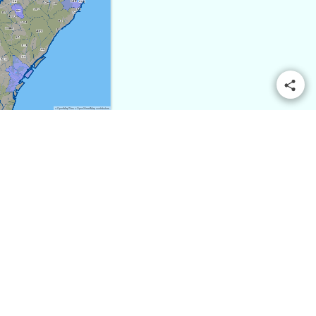
© OpenMapTiles
© OpenStreetMap contributors