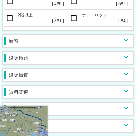
ペット相談可
楽器相談可
[
469
]
[
582
]
[
73
]
[
0
]
2階以上
オートロック
本日の新着物件
マンション
女性限定
新着(2-7日前)
アパート
男性限定
[
361
]
[
84
]
[
147
[
[
2
0
]
]
]
[
437
[
[
7
0
]
]
]
一戸建て
鉄筋系
敷金なし
学生限定
テラス・タウンハウス
鉄骨系
礼金なし
高齢者相談
新着
[
[
[
105
454
37
[
0
]
]
]
]
[
[
333
174
[
[
3
0
]
]
]
]
木造
フリーレント
単身者可
バス・トイレ別
ガスコンロ対応
ブロック・その他
保証人不要
２人入居可
独立洗面台
IHコンロ
建物種別
[
[
[
153
566
222
[
[
0
0
]
]
]
]
]
[
[
[
[
[
393
332
482
134
33
]
]
]
]
]
初期費用カード決済可
子供可
追い焚き
コンロ２口以上
家賃カード決済可
事務所利用可
浴室乾燥機
コンロ３口以上
建物構造
[
[
[
348
[
238
217
13
]
]
]
]
[
[
350
[
249
[
32
59
]
]
]
]
ルームシェア可
温水洗浄便座
システムキッチン
即入居可
TV付浴室
カウンターキッチン
賃料関連
[
[
[
441
255
11
]
]
]
[
407
[
[
66
0
]
]
]
サウナ
アイランドキッチン
室内洗濯機置場
大浴場
オール電化
クローゼット
フローリング
ウォークインクローゼット
入居条件
[
[
145
490
[
[
0
0
]
]
]
]
[
[
[
474
[
30
99
0
]
]
]
]
食器洗い乾燥機
床下収納
ロフト付き
ディスポーザー
シューズボックス
エレベーター
バス・トイレ
[
[
31
[
1
5
]
]
]
[
214
[
[
38
0
]
]
]