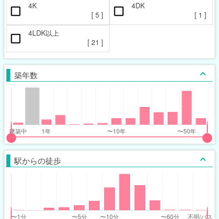
4K
4DK
[
5
]
[
1
]
4LDK以上
[
21
]
築年数
put
put
ider
ider
駅からの徒歩
r
r
ars_built_range
ars_built_range
t
ght