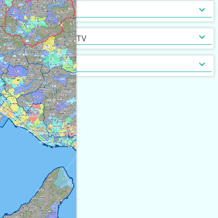
インターネット無料
光ファイバー
セキュリティ
[
140
]
[
173
]
定期借家契約
普通借家契約（定期借家以
インターネット・TV
[
620
]
[
4
]
外）
契約形態