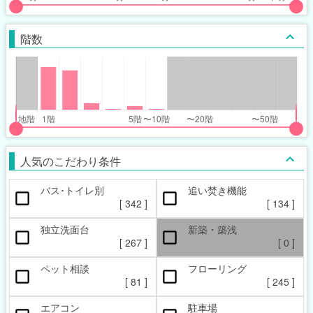
put
put
ider
ider
階数
r
r
inimum_walk_range
inimum_walk_range
t
ght
put
put
ider
ider
人気のこだわり条件
r
r
バス･トイレ別
追い焚き機能
oor_range
oor_range
[
342
]
[
134
]
t
ght
独立洗面台
新築・築浅
[
267
]
[
0
]
ペット相談
フローリング
[
81
]
[
245
]
エアコン
駐車場