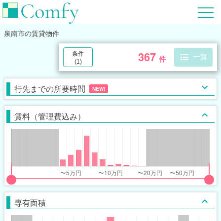
泉南市
の賃貸物件
367
条件
一覧
件
(
1
)
行先までの所要時間
NEW!
賃料（管理費込み）
put
put
ider
ider
専有面積
r
r