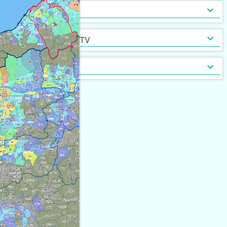
インターネット無料
光ファイバー
セキュリティ
[
43
]
[
104
]
定期借家契約
普通借家契約（定期借家以
インターネット・TV
[
365
]
[
2
]
外）
契約形態