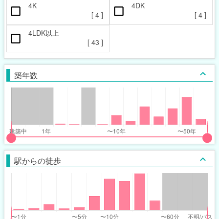
4K
4DK
[
4
]
[
4
]
4LDK以上
[
43
]
築年数
put
put
ider
ider
駅からの徒歩
r
r
ars_built_range
ars_built_range
t
ght