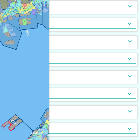
トランクルーム
バルコニー
宅配ボックス
ルーフバルコニー付
地下室
キッチン
[
267
[
[
50
3
]
]
]
[
[
5
0
]
]
バルコニー2面以上
エアコン
家具付
床暖房
家具家電付
収納
[
203
[
[
65
7
]
]
]
[
[
65
0
]
]
ガス暖房
駐車場あり
都市ガス
灯油暖房
駐車場2台以上
プロパンガス
ベランダ
[
[
314
138
[
0
]
]
]
[
[
159
[
44
0
]
]
]
駐輪場あり
専用庭
バイク置場
敷地内ごみ置き場
冷暖房
[
286
[
52
]
]
[
[
172
72
]
]
ごみ出し24時間OK
デザイナーズ
１階
オートロック
メゾネット
２階以上
モニタ付インターホン
駐車場・駐輪場
[
161
[
[
[
52
5
0
]
]
]
]
[
[
[
193
217
20
]
]
]
分譲賃貸
最上階
24時間有人管理
バリアフリー
角部屋
防犯カメラ
設備
[
142
[
[
5
0
]
]
]
[
107
[
[
48
0
]
]
]
南向き
防犯ガラス
ケーブルテレビ
24時間緊急通報システム
BSアンテナ・BS端子
デザイン・設計
[
[
195
[
157
11
]
]
]
[
[
111
19
]
]
ディンプルキー
CSアンテナ
有線放送
セキュリティ会社加入済
部屋の位置
[
[
36
7
]
]
[
[
2
0
]
]