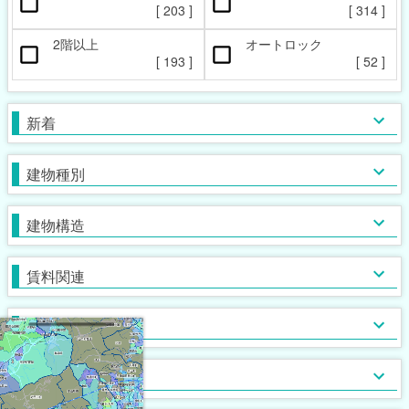
ペット相談可
楽器相談可
[
203
]
[
314
]
[
81
]
[
6
]
2階以上
オートロック
本日の新着物件
マンション
女性限定
新着(2-7日前)
アパート
男性限定
[
193
]
[
52
]
[
[
68
[
3
0
]
]
]
[
241
[
[
6
0
]
]
]
一戸建て
鉄筋系
敷金なし
学生限定
テラス・タウンハウス
鉄骨系
礼金なし
高齢者相談
新着
[
[
[
319
44
56
[
0
]
]
]
]
[
[
[
142
14
94
[
0
]
]
]
]
木造
フリーレント
単身者可
バス・トイレ別
ガスコンロ対応
ブロック・その他
保証人不要
２人入居可
独立洗面台
IHコンロ
建物種別
[
[
[
190
[
342
168
[
91
2
]
]
]
]
]
[
[
[
[
203
175
267
[
27
44
]
]
]
]
]
初期費用カード決済可
子供可
追い焚き
コンロ２口以上
家賃カード決済可
事務所利用可
浴室乾燥機
コンロ３口以上
建物構造
[
[
[
136
165
134
[
76
]
]
]
]
[
[
137
[
158
[
26
50
]
]
]
]
ルームシェア可
温水洗浄便座
システムキッチン
即入居可
TV付浴室
カウンターキッチン
賃料関連
[
[
[
168
126
42
]
]
]
[
115
[
[
36
0
]
]
]
サウナ
アイランドキッチン
室内洗濯機置場
大浴場
オール電化
クローゼット
フローリング
ウォークインクローゼット
入居条件
[
[
307
[
[
22
0
0
]
]
]
]
[
[
[
225
245
[
11
0
]
]
]
]
食器洗い乾燥機
床下収納
ロフト付き
ディスポーザー
シューズボックス
エレベーター
バス・トイレ
[
[
[
48
12
2
]
]
]
[
191
[
[
39
0
]
]
]