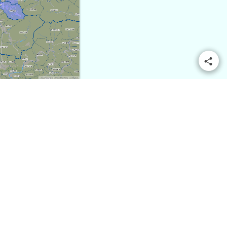
© OpenMapTiles
© OpenStreetMap contributors