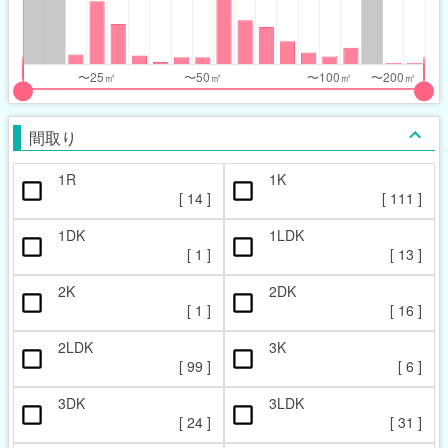
nthly_price_range
nthly_price_range
t
ght
put
put
ider
ider
間取り
r
r
1R
1K
ccupied_area_range
ccupied_area_range
[
14
]
[
111
]
t
ght
1DK
1LDK
[
1
]
[
13
]
2K
2DK
[
1
]
[
16
]
2LDK
3K
[
99
]
[
6
]
3DK
3LDK
[
24
]
[
31
]