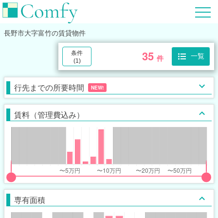
長野市大字富竹
の賃貸物件
35
条件
一覧
件
(
1
)
行先までの所要時間
NEW!
賃料（管理費込み）
put
put
ider
ider
専有面積
r
r