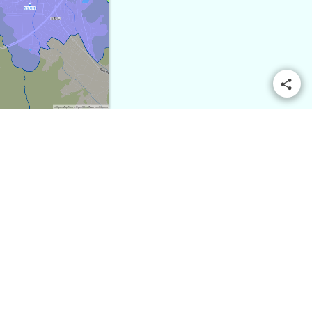
© OpenMapTiles
© OpenStreetMap contributors