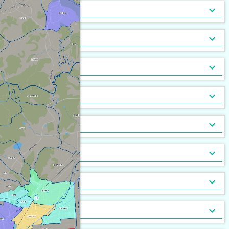
トランクルーム
バルコニー
宅配ボックス
ルーフバルコニー付
地下室
キッチン
[
[
[
18
23
0
]
]
]
[
[
0
0
]
]
バルコニー2面以上
エアコン
家具付
床暖房
家具家電付
収納
[
[
35
[
0
7
]
]
]
[
[
0
7
]
]
ガス暖房
駐車場あり
都市ガス
灯油暖房
駐車場2台以上
プロパンガス
ベランダ
[
[
34
[
0
2
]
]
]
[
[
[
13
19
0
]
]
]
駐輪場あり
専用庭
バイク置場
敷地内ごみ置き場
冷暖房
[
21
[
0
]
]
[
[
0
3
]
]
ごみ出し24時間OK
デザイナーズ
１階
オートロック
メゾネット
２階以上
モニタ付インターホン
駐車場・駐輪場
[
[
[
19
[
0
0
0
]
]
]
]
[
[
[
16
23
0
]
]
]
分譲賃貸
最上階
24時間有人管理
バリアフリー
角部屋
防犯カメラ
設備
[
[
13
[
0
0
]
]
]
[
[
[
10
15
0
]
]
]
南向き
防犯ガラス
ケーブルテレビ
24時間緊急通報システム
BSアンテナ・BS端子
デザイン・設計
[
24
[
[
2
0
]
]
]
[
[
19
0
]
]
ディンプルキー
CSアンテナ
有線放送
セキュリティ会社加入済
部屋の位置
[
[
17
1
]
]
[
[
4
0
]
]