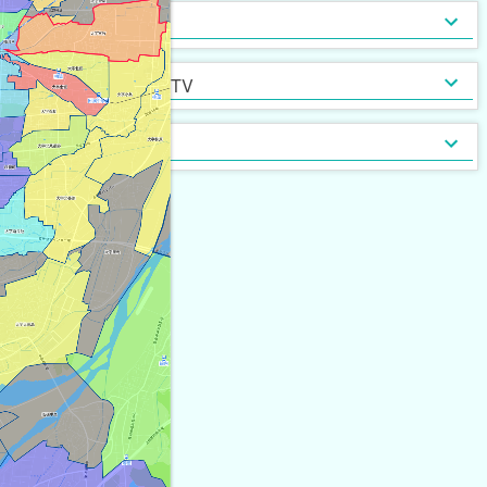
インターネット無料
光ファイバー
セキュリティ
[
21
]
[
0
]
定期借家契約
普通借家契約（定期借家以
インターネット・TV
[
35
]
[
0
]
外）
契約形態