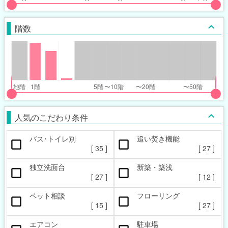
put
put
ider
ider
階数
r
r
inimum_walk_range
inimum_walk_range
t
ght
put
put
ider
ider
人気のこだわり条件
r
r
バス･トイレ別
追い焚き機能
oor_range
oor_range
[
35
]
[
27
]
t
ght
独立洗面台
新築・築浅
[
27
]
[
12
]
ペット相談
フローリング
[
15
]
[
27
]
エアコン
駐車場