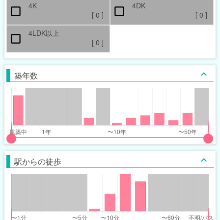
4K
4DK
[
0
]
[
0
]
4LDK以上
[
0
]
築年数
put
put
ider
ider
駅からの徒歩
r
r
ars_built_range
ars_built_range
t
ght