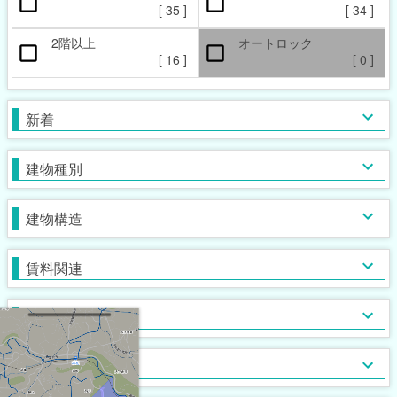
ペット相談可
楽器相談可
[
35
]
[
34
]
[
15
]
[
0
]
2階以上
オートロック
本日の新着物件
マンション
女性限定
新着(2-7日前)
アパート
男性限定
[
16
]
[
0
]
[
[
[
0
1
0
]
]
]
[
[
34
[
2
0
]
]
]
一戸建て
鉄筋系
敷金なし
学生限定
テラス・タウンハウス
鉄骨系
礼金なし
高齢者相談
新着
[
[
[
28
[
0
0
0
]
]
]
]
[
[
[
[
0
9
8
0
]
]
]
]
木造
フリーレント
単身者可
バス・トイレ別
ガスコンロ対応
ブロック・その他
保証人不要
２人入居可
独立洗面台
IHコンロ
建物種別
[
[
23
[
[
35
[
0
0
8
]
]
]
]
]
[
[
[
[
20
[
27
13
3
0
]
]
]
]
]
初期費用カード決済可
子供可
追い焚き
コンロ２口以上
家賃カード決済可
事務所利用可
浴室乾燥機
コンロ３口以上
建物構造
[
[
18
[
27
[
0
6
]
]
]
]
[
[
18
[
27
[
0
2
]
]
]
]
ルームシェア可
温水洗浄便座
システムキッチン
即入居可
TV付浴室
カウンターキッチン
賃料関連
[
[
[
33
19
0
]
]
]
[
[
[
8
0
0
]
]
]
サウナ
アイランドキッチン
室内洗濯機置場
大浴場
オール電化
クローゼット
フローリング
ウォークインクローゼット
入居条件
[
[
[
[
16
28
0
0
]
]
]
]
[
[
[
[
12
27
0
2
]
]
]
]
食器洗い乾燥機
床下収納
ロフト付き
ディスポーザー
シューズボックス
エレベーター
バス・トイレ
[
[
[
0
7
0
]
]
]
[
[
24
[
0
0
]
]
]