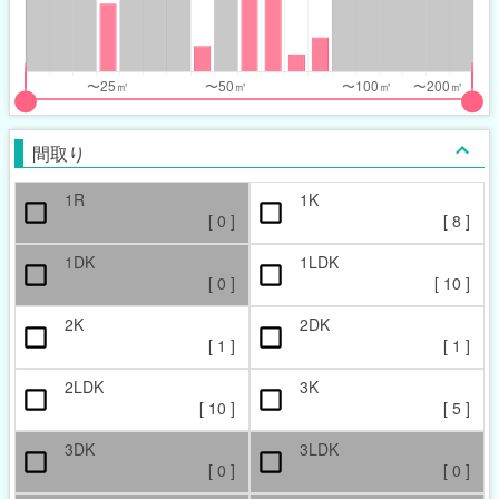
nthly_price_range
nthly_price_range
t
ght
put
put
ider
ider
間取り
r
r
1R
1K
ccupied_area_range
ccupied_area_range
[
0
]
[
8
]
t
ght
1DK
1LDK
[
0
]
[
10
]
2K
2DK
[
1
]
[
1
]
2LDK
3K
[
10
]
[
5
]
3DK
3LDK
[
0
]
[
0
]