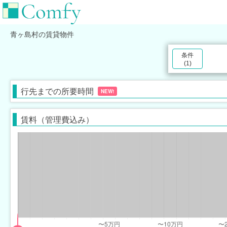
青ヶ島村
の賃貸物件
条件
(
1
)
行先までの所要時間
NEW!
賃料（管理費込み）