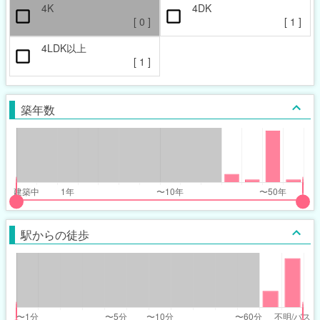
4K
4DK
[
0
]
[
1
]
4LDK以上
[
1
]
築年数
put
put
ider
ider
駅からの徒歩
r
r
ars_built_range
ars_built_range
t
ght