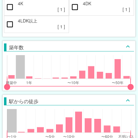
4K
4DK
[
1
]
[
1
]
4LDK以上
[
1
]
築年数
put
put
ider
ider
駅からの徒歩
r
r
ars_built_range
ars_built_range
t
ght