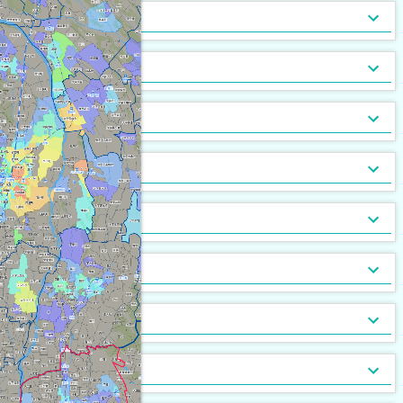
トランクルーム
バルコニー
宅配ボックス
ルーフバルコニー付
地下室
キッチン
[
290
[
[
74
2
]
]
]
[
[
0
0
]
]
バルコニー2面以上
エアコン
家具付
床暖房
家具家電付
収納
[
406
[
[
15
1
]
]
]
[
[
16
0
]
]
ガス暖房
駐車場あり
都市ガス
灯油暖房
駐車場2台以上
プロパンガス
ベランダ
[
407
[
[
0
1
]
]
]
[
[
155
388
[
0
]
]
]
駐輪場あり
専用庭
バイク置場
敷地内ごみ置き場
冷暖房
[
220
[
22
]
]
[
138
[
7
]
]
ごみ出し24時間OK
デザイナーズ
１階
オートロック
メゾネット
２階以上
モニタ付インターホン
駐車場・駐輪場
[
205
[
[
[
1
0
6
]
]
]
]
[
[
[
212
276
36
]
]
]
分譲賃貸
最上階
24時間有人管理
バリアフリー
角部屋
防犯カメラ
設備
[
206
[
[
0
0
]
]
]
[
220
[
[
84
0
]
]
]
南向き
防犯ガラス
ケーブルテレビ
24時間緊急通報システム
BSアンテナ・BS端子
デザイン・設計
[
338
[
[
10
40
]
]
]
[
201
[
7
]
]
ディンプルキー
CSアンテナ
有線放送
セキュリティ会社加入済
部屋の位置
[
[
21
67
]
]
[
[
7
0
]
]