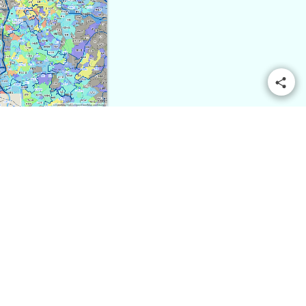
© OpenMapTiles
© OpenStreetMap contributors