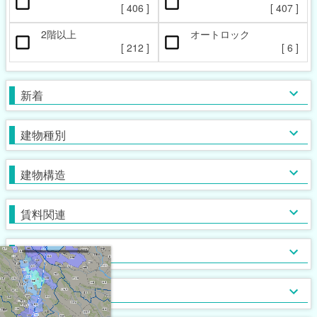
ペット相談可
楽器相談可
[
406
]
[
407
]
[
110
]
[
4
]
2階以上
オートロック
本日の新着物件
マンション
女性限定
新着(2-7日前)
アパート
男性限定
[
212
]
[
6
]
[
[
14
39
[
0
]
]
]
[
342
[
[
2
0
]
]
]
一戸建て
鉄筋系
敷金なし
学生限定
テラス・タウンハウス
鉄骨系
礼金なし
高齢者相談
新着
[
[
[
346
22
20
[
0
]
]
]
]
[
[
[
166
225
18
[
1
]
]
]
]
木造
フリーレント
単身者可
バス・トイレ別
ガスコンロ対応
ブロック・その他
保証人不要
２人入居可
独立洗面台
IHコンロ
建物種別
[
[
[
220
[
409
202
41
[
9
]
]
]
]
]
[
[
[
[
271
154
298
[
15
70
]
]
]
]
]
初期費用カード決済可
子供可
追い焚き
コンロ２口以上
家賃カード決済可
事務所利用可
浴室乾燥機
コンロ３口以上
建物構造
[
[
[
139
109
264
[
23
]
]
]
]
[
[
146
[
118
[
25
28
]
]
]
]
ルームシェア可
温水洗浄便座
システムキッチン
即入居可
TV付浴室
カウンターキッチン
賃料関連
[
[
310
[
54
85
]
]
]
[
177
[
[
93
2
]
]
]
サウナ
アイランドキッチン
室内洗濯機置場
大浴場
オール電化
クローゼット
フローリング
ウォークインクローゼット
入居条件
[
[
345
[
[
67
0
0
]
]
]
]
[
[
210
270
[
[
0
0
]
]
]
]
食器洗い乾燥機
床下収納
ロフト付き
ディスポーザー
シューズボックス
エレベーター
バス・トイレ
[
100
[
[
10
1
]
]
]
[
276
[
[
0
4
]
]
]