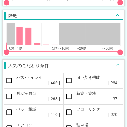
put
put
ider
ider
階数
r
r
inimum_walk_range
inimum_walk_range
t
ght
put
put
ider
ider
人気のこだわり条件
r
r
バス･トイレ別
追い焚き機能
oor_range
oor_range
[
409
]
[
264
]
t
ght
独立洗面台
新築・築浅
[
298
]
[
37
]
ペット相談
フローリング
[
110
]
[
270
]
エアコン
駐車場