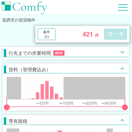
筑西市
の賃貸物件
421
条件
一覧
件
(
1
)
行先までの所要時間
NEW!
賃料（管理費込み）
put
put
ider
ider
専有面積
r
r