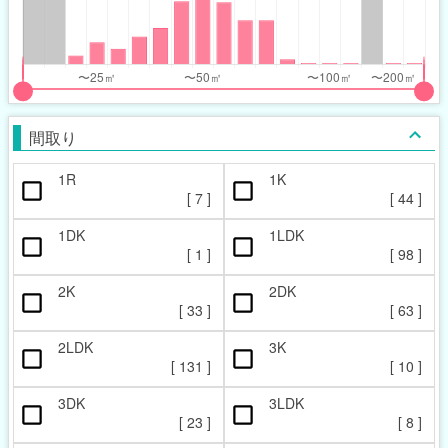
nthly_price_range
nthly_price_range
t
ght
put
put
ider
ider
間取り
r
r
1R
1K
ccupied_area_range
ccupied_area_range
[
7
]
[
44
]
t
ght
1DK
1LDK
[
1
]
[
98
]
2K
2DK
[
33
]
[
63
]
2LDK
3K
[
131
]
[
10
]
3DK
3LDK
[
23
]
[
8
]