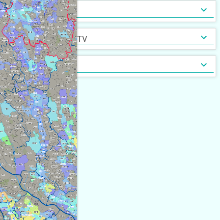
インターネット無料
光ファイバー
セキュリティ
[
161
]
[
16
]
定期借家契約
普通借家契約（定期借家以
インターネット・TV
[
420
]
[
0
]
外）
契約形態