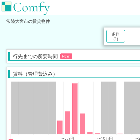
常陸大宮市
の賃貸物件
条件
(
1
)
行先までの所要時間
NEW!
賃料（管理費込み）