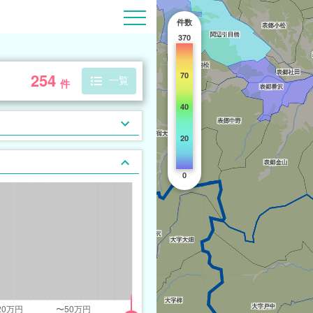
件数
370
254
70
一覧
件
40
20
0